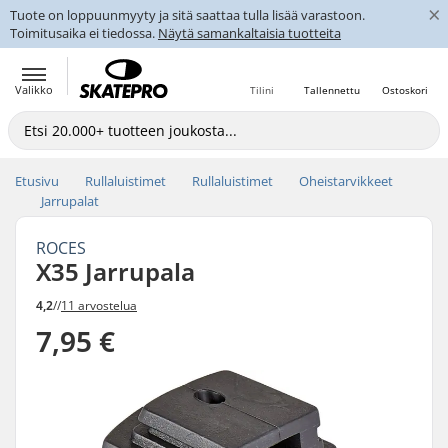
×
Tuote on loppuunmyyty ja sitä saattaa tulla lisää varastoon.
Toimitusaika ei tiedossa.
Näytä samankaltaisia tuotteita
Valikko
Tilini
Tallennettu
Ostoskori
Etusivu
Rullaluistimet
Rullaluistimet
Oheistarvikkeet
Jarrupalat
ROCES
X35 Jarrupala
4,2
//
11 arvostelua
7,95 €