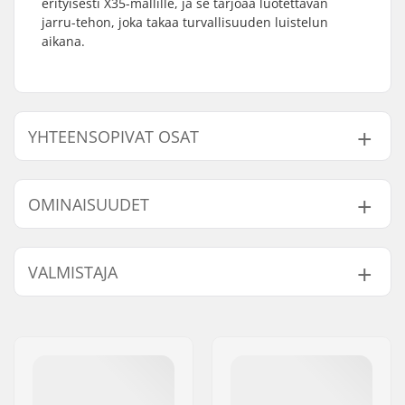
erityisesti X35-mallille, ja se tarjoaa luotettavan
jarru-tehon, joka takaa turvallisuuden luistelun
aikana.
YHTEENSOPIVAT OSAT
Etsi yhteensopivia tuotteita Roces X35 Jarrupala:
OMINAISUUDET
Akseli:
Ei sisälly
Yhteensopiva
VALMISTAJA
Brake mounting bolt:
Ei sisälly
Nimi:
Roces Sports s.r.l.
Jakeluosoite:
Via G. Ferraris, 36
Postinumero:
31044
Paikkakunta::
Montebelluna