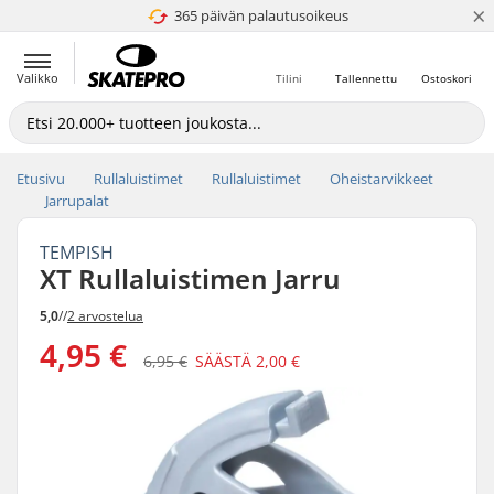
×
365 päivän palautusoikeus
4.8 / 5
Valikko
Tilini
Tallennettu
Ostoskori
Etusivu
Rullaluistimet
Rullaluistimet
Oheistarvikkeet
Jarrupalat
TEMPISH
XT Rullaluistimen Jarru
5,0
//
2 arvostelua
4,95 €
6,95 €
SÄÄSTÄ
2,00 €