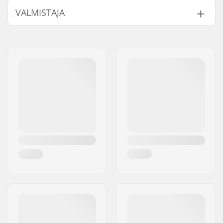
VALMISTAJA
Nimi:
TEMPISH s.r.o.
Jakeluosoite:
Bratrí Wolfu 495/16
Postinumero:
779 00
Paikkakunta::
Olomouc
Maa:
Tšekki