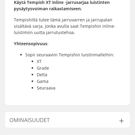
Käytä Tempish XT Inline -jarrusarjaa luistinten
pysäytysvoiman raikastamiseen.
Tempishiltä tulee tämä jarruvarren ja jarrupalan
sisältävä sarja, jonka avulla saat Tempishin inline-
luistimiin uutta jarrutustehoa.
Yhteensopivuus
:
Sopii seuraaviin Tempishin luistinmalleihin:
XT
Grade
Delta
Gama
Seuraava
OMINAISUUDET
Brake mounting bolt:
Sisältyy