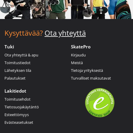
Kysyttävää?
Ota yhteyttä
Tuki
SkatePro
Ota yhteyttä & apu
Kirjaudu
Toimitustiedot
Meistä
Lähetyksen tila
Tietoja yrityksestä
Palautukset
Turvalliset maksutavat
Lakitiedot
Toimitusehdot
Tietosuojakäytäntö
Esteettömyys
Evästeasetukset