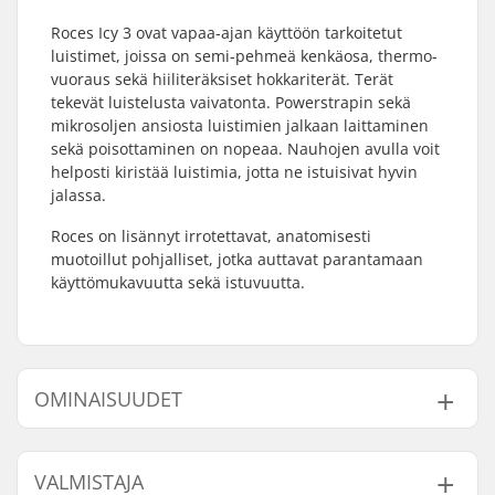
Roces Icy 3 ovat vapaa-ajan käyttöön tarkoitetut
luistimet, joissa on semi-pehmeä kenkäosa, thermo-
vuoraus sekä hiiliteräksiset hokkariterät. Terät
tekevät luistelusta vaivatonta. Powerstrapin sekä
mikrosoljen ansiosta luistimien jalkaan laittaminen
sekä poisottaminen on nopeaa. Nauhojen avulla voit
helposti kiristää luistimia, jotta ne istuisivat hyvin
jalassa.
Roces on lisännyt irrotettavat, anatomisesti
muotoillut pohjalliset, jotka auttavat parantamaan
käyttömukavuutta sekä istuvuutta.
OMINAISUUDET
Monon tyyppi:
Semi-pehmeä
VALMISTAJA
Kengän materiaali:
Keinonahka, Muovi