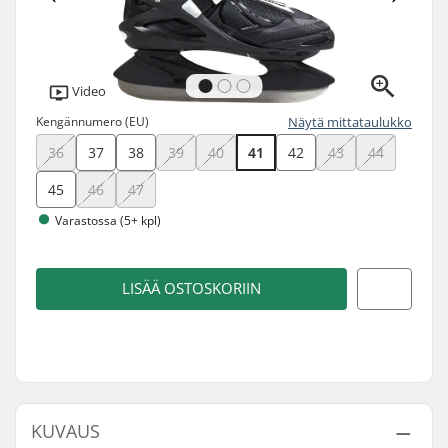
Video
Kengännumero (EU)
Näytä mittataulukko
36
37
38
39
40
41
42
43
44
45
46
47
Varastossa (5+ kpl)
LISÄÄ OSTOSKORIIN
KUVAUS