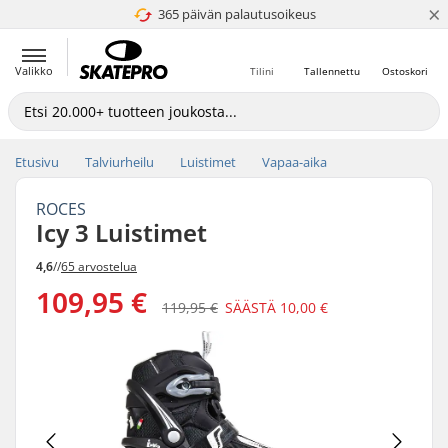
×
365 päivän palautusoikeus
4.8 / 5
Valikko
Tilini
Tallennettu
Ostoskori
Etusivu
Talviurheilu
Luistimet
Vapaa-aika
ROCES
Icy 3 Luistimet
4,6
//
65 arvostelua
109,95 €
119,95 €
SÄÄSTÄ
10,00 €