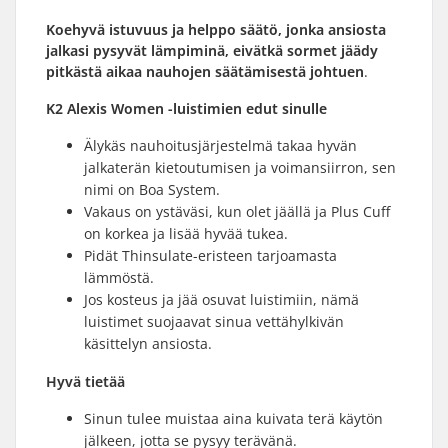
Koe
hyvä
istuvuus ja helppo säätö, jonka ansiosta
jalkasi pysyvät lämpiminä, eivätkä sormet jäädy
pitkästä aikaa nauhojen säätämisestä johtuen
.
K2 Alexis Women -luistimien edut sinulle
Älykäs nauhoitusjärjestelmä takaa hyvän
jalkaterän kietoutumisen ja voimansiirron, sen
nimi on Boa System.
Vakaus on ystäväsi, kun olet jäällä ja Plus Cuff
on korkea ja lisää hyvää tukea.
Pidät Thinsulate-eristeen tarjoamasta
lämmöstä.
Jos kosteus ja jää osuvat luistimiin, nämä
luistimet suojaavat sinua vettähylkivän
käsittelyn ansiosta.
Hyvä tietää
Sinun tulee muistaa aina kuivata terä käytön
jälkeen, jotta se pysyy terävänä.