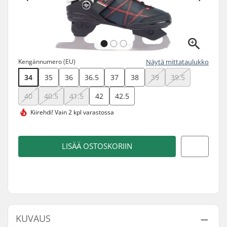
Kengännumero (EU)
Näytä mittataulukko
34
35
36
36.5
37
38
39
39.5
40
40.5
41.5
42
42.5
Kiirehdi!
Vain 2 kpl varastossa
LISÄÄ OSTOSKORIIN
KUVAUS