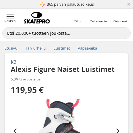
×
365 päivän palautusoikeus
4.8 / 5
Valikko
Tilini
Tallennettu
Ostoskori
Etusivu
Talviurheilu
Luistimet
Vapaa-aika
K2
Alexis Figure Naiset Luistimet
5,0
//
13 arvostelua
119,95 €