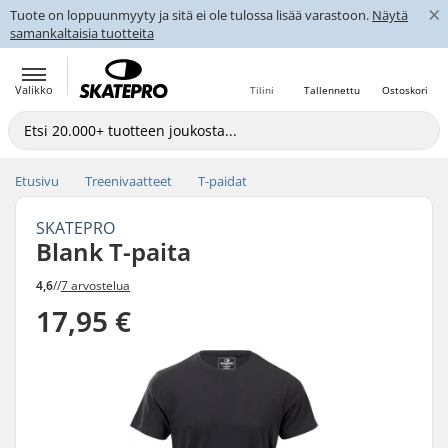
×
Tuote on loppuunmyyty ja sitä ei ole tulossa lisää varastoon.
Näytä
samankaltaisia tuotteita
Valikko
Tilini
Tallennettu
Ostoskori
Etusivu
Treenivaatteet
T-paidat
SKATEPRO
Blank T-paita
4,6
//
7 arvostelua
17,95 €