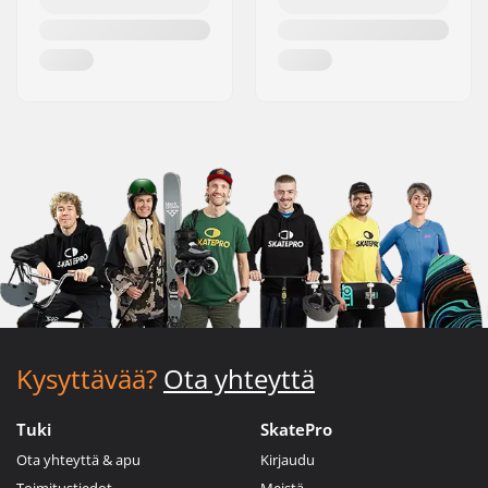
Kysyttävää?
Ota yhteyttä
Tuki
SkatePro
Ota yhteyttä & apu
Kirjaudu
Toimitustiedot
Meistä