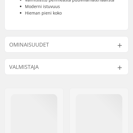
Moderni istuvuus
Hieman pieni koko
OMINAISUUDET
Fitti:
Regular Fit
VALMISTAJA
Kaula:
Crew Neck
Hihat:
Short Sleeve
Nimi:
Centrano ApS
Materiaali:
100% Cotton
Jakeluosoite:
Omega 6
Sukupuoli:
Men
,
Women
,
Kids
Postinumero:
8382
Paikkakunta::
Hinnerup
Maa:
Tanska