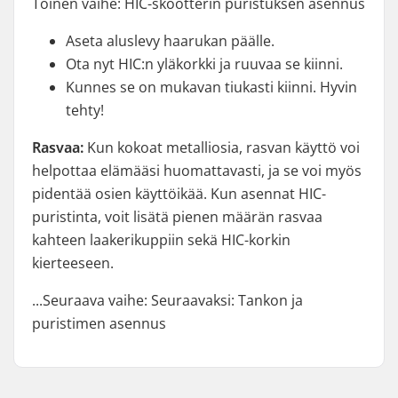
Toinen vaihe: HIC-skootterin puristuksen asennus
Aseta aluslevy haarukan päälle.
Ota nyt HIC:n yläkorkki ja ruuvaa se kiinni.
Kunnes se on mukavan tiukasti kiinni. Hyvin
tehty!
Rasvaa:
Kun kokoat metalliosia, rasvan käyttö voi
helpottaa elämääsi huomattavasti, ja se voi myös
pidentää osien käyttöikää. Kun asennat HIC-
puristinta, voit lisätä pienen määrän rasvaa
kahteen laakerikuppiin sekä HIC-korkin
kierteeseen.
...Seuraava vaihe: Seuraavaksi: Tankon ja
puristimen asennus