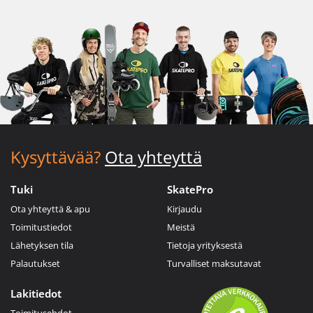
Kysyttävää?
Ota yhteyttä
Tuki
SkatePro
Ota yhteyttä & apu
Kirjaudu
Toimitustiedot
Meistä
Lähetyksen tila
Tietoja yrityksestä
Palautukset
Turvalliset maksutavat
Lakitiedot
Toimitusehdot