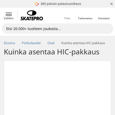
×
365 päivän palautusoikeus
4.8 / 5
Valikko
Tilini
Tallennettu
Ostoskori
Etusivu
Potkulaudat
Osat
Kuinka asentaa HIC-pakkaus
Kuinka asentaa HIC-pakkaus