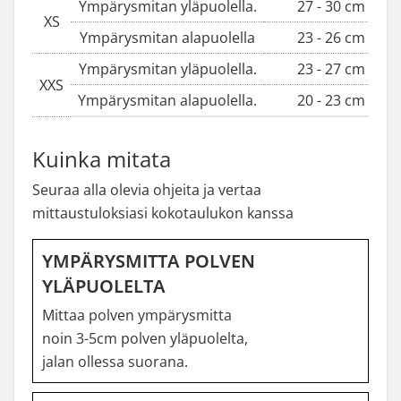
Ympärysmitan yläpuolella.
27 - 30 cm
XS
Ympärysmitan alapuolella
23 - 26 cm
Ympärysmitan yläpuolella.
23 - 27 cm
XXS
Ympärysmitan alapuolella.
20 - 23 cm
Kuinka mitata
Seuraa alla olevia ohjeita ja vertaa
mittaustuloksiasi kokotaulukon kanssa
YMPÄRYSMITTA POLVEN
YLÄPUOLELTA
Mittaa polven ympärysmitta
noin 3-5cm polven yläpuolelta,
jalan ollessa suorana.