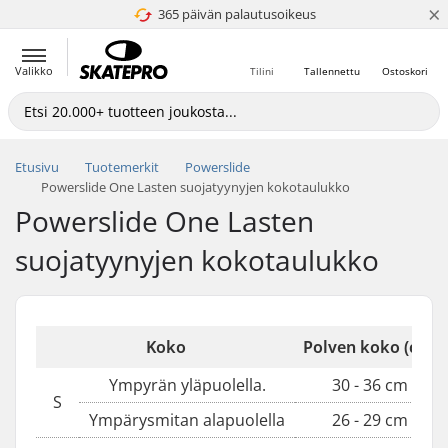
×
365 päivän palautusoikeus
4.8 / 5
Valikko
Tilini
Tallennettu
Ostoskori
Etusivu
Tuotemerkit
Powerslide
Powerslide One Lasten suojatyynyjen kokotaulukko
Powerslide One Lasten
suojatyynyjen kokotaulukko
Koko
Polven koko (cm)
Ympyrän yläpuolella.
30 - 36 cm
S
Ympärysmitan alapuolella
26 - 29 cm