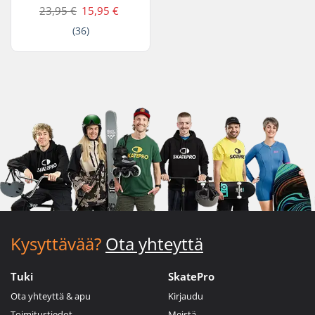
23,95 €
15,95 €
(36)
Kysyttävää?
Ota yhteyttä
Tuki
SkatePro
Ota yhteyttä & apu
Kirjaudu
Toimitustiedot
Meistä