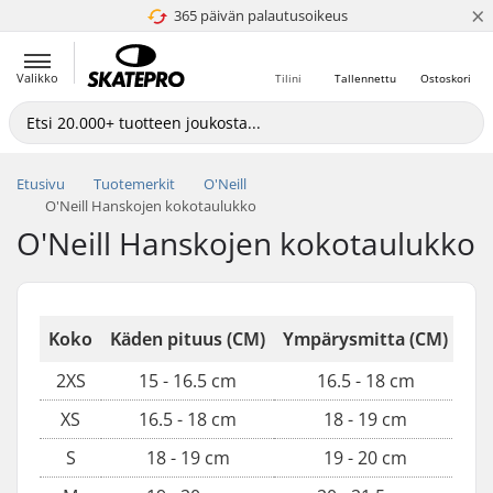
×
365 päivän palautusoikeus
4.8 / 5
Valikko
Tilini
Tallennettu
Ostoskori
Etusivu
Tuotemerkit
O'Neill
O'Neill Hanskojen kokotaulukko
O'Neill Hanskojen kokotaulukko
Koko
Käden pituus (CM)
Ympärysmitta (CM)
2XS
15 - 16.5 cm
16.5 - 18 cm
XS
16.5 - 18 cm
18 - 19 cm
S
18 - 19 cm
19 - 20 cm