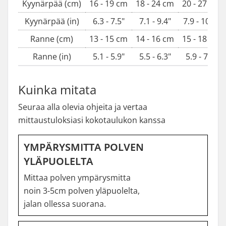
Kyynärpää (cm)
16 - 19 cm
18 - 24 cm
20 - 27 cm
Kyynärpää (in)
6.3 - 7.5"
7.1 - 9.4"
7.9 - 10.6"
Ranne (cm)
13 - 15 cm
14 - 16 cm
15 - 18 cm
Ranne (in)
5.1 - 5.9"
5.5 - 6.3"
5.9 - 7.1"
Kuinka mitata
Seuraa alla olevia ohjeita ja vertaa
mittaustuloksiasi kokotaulukon kanssa
YMPÄRYSMITTA POLVEN
YLÄPUOLELTA
Mittaa polven ympärysmitta
noin 3-5cm polven yläpuolelta,
jalan ollessa suorana.