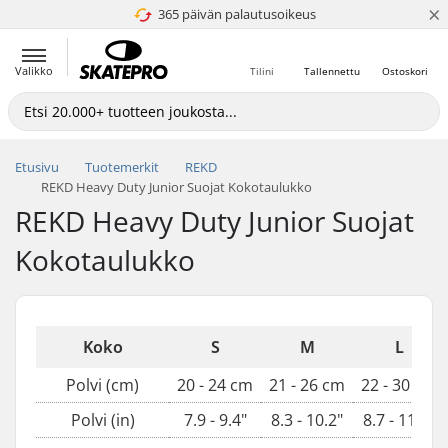
×
365 päivän palautusoikeus
4.8 / 5
Valikko
Tilini
Tallennettu
Ostoskori
Etusivu
Tuotemerkit
REKD
REKD Heavy Duty Junior Suojat Kokotaulukko
REKD Heavy Duty Junior Suojat
Kokotaulukko
Koko
S
M
L
Polvi (cm)
20 - 24 cm
21 - 26 cm
22 - 30 cm
Polvi (in)
7.9 - 9.4"
8.3 - 10.2"
8.7 - 11.8"