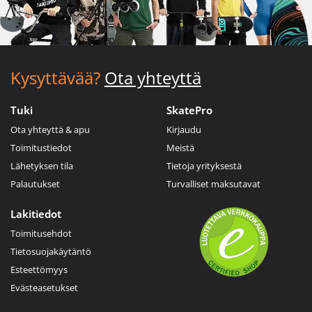
Kysyttävää?
Ota yhteyttä
Tuki
SkatePro
Ota yhteyttä & apu
Kirjaudu
Toimitustiedot
Meistä
Lähetyksen tila
Tietoja yrityksestä
Palautukset
Turvalliset maksutavat
Lakitiedot
Toimitusehdot
Tietosuojakäytäntö
Esteettömyys
Evästeasetukset