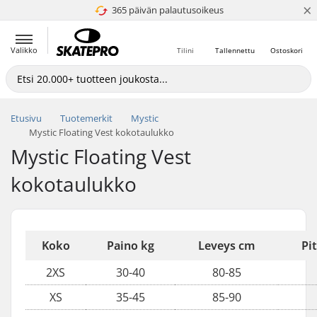
×
365 päivän palautusoikeus
4.8 / 5
Valikko
Tilini
Tallennettu
Ostoskori
Etusivu
Tuotemerkit
Mystic
Mystic Floating Vest kokotaulukko
Mystic Floating Vest
kokotaulukko
Koko
Paino kg
Leveys cm
Pi
2XS
30-40
80-85
XS
35-45
85-90