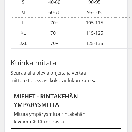
S
40-60
90-95
M
60-70
95-105
L
70+
105-115
XL
70+
115-125
2XL
70+
125-135
Kuinka mitata
Seuraa alla olevia ohjeita ja vertaa
mittaustuloksiasi kokotaulukon kanssa
MIEHET - RINTAKEHÄN
YMPÄRYSMITTA
Mittaa ympärysmitta rintakehän
leveimmästä kohdasta.