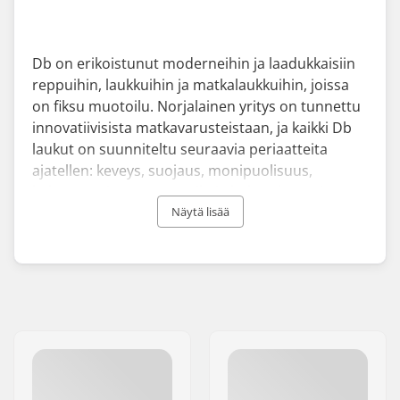
Db on erikoistunut moderneihin ja laadukkaisiin
reppuihin, laukkuihin ja matkalaukkuihin, joissa
on fiksu muotoilu. Norjalainen yritys on tunnettu
innovatiivisista matkavarusteistaan, ja kaikki Db
laukut on suunniteltu seuraavia periaatteita
ajatellen: keveys, suojaus, monipuolisuus,
kokoonpuristuva muotoilu ja helppokäyttöisyys.
Näytä lisää
Jon Olsson ja Truls Brataas aloittivat Db:n matkan
vuonna 2009 nimellä Douchebags. Perustajien
jakama intohimo toimintaurheiluun oli yhdistävä
tekijä ja he olivat yhtä mieltä siitä, että alalla on
pulaa korkealuokkaisista laukuista varusteiden
kuljettamiseen. Alusta lähtien yritys on
valmistanut monia vallankumouksellisia ja
uraauurtavia laukkumalleja. He ovat valmistaneet
myös palkitun Douchebagin, joka on äänestetty