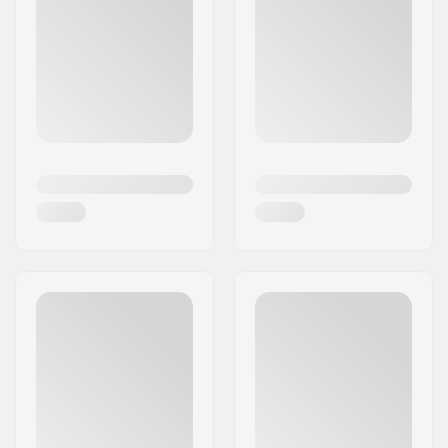
yhdeksi kaikkien aikojen parhaista suksikasseista.
Kun yritys alkoi saavuttaa maailmanlaajuista
menestystä, he muuttivat nimen "Db":ksi
tavoittaakseen enemmän ihmisiä ja asiakkaita.
Tuotemerkin laajassa laukkuvalikoimassa
yhdistyvät toiminnallisuus, innovaatiot ja
skandinaavinen muotoilu. Ei ole siis ihme, että
Db:stä on tullut monien extreme-urheilua
harrastavien ja seikkailijoiden suosikkivaihtoehto
ympäri maailmaa.