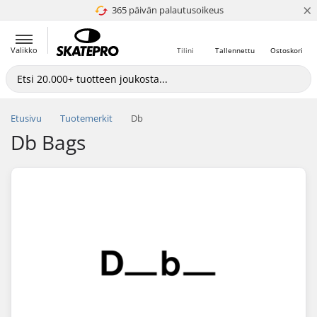
×
365 päivän palautusoikeus
4.8 / 5
Valikko
Tilini
Tallennettu
Ostoskori
Etusivu
Tuotemerkit
Db
Db Bags