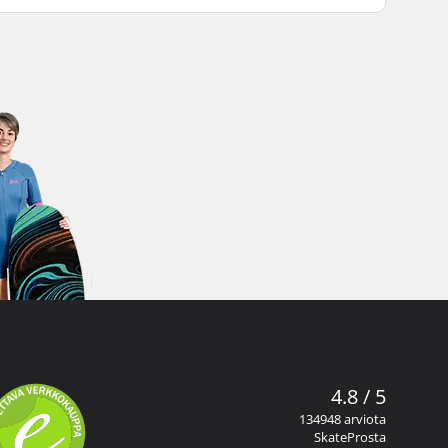
4.8 / 5
134948 arviota
SkateProsta