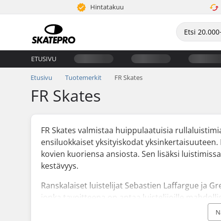
Hintatakuu
ETUSIVU
Etusivu
Tuotemerkit
FR Skates
FR Skates
FR Skates valmistaa huippulaatuisia rullaluistimia
ensiluokkaiset yksityiskodat yksinkertaisuuteen. F
kovien kuoriensa ansiosta. Sen lisäksi luistimi
kestävyys.
Ranskalaiset luistelijat Sebastien Laffargue ja 
jonka tavoitteena on antaa luistelijoille mahdoll
maailmanlaajuista yhteisöä. Vuosien suunnittelu
N