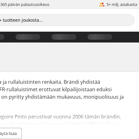
365 päivän palautusoikeus
5+ milj. asiakasta
 ja rullaluistinten renkaita. Brändi yhdistää
R-rullaluistimet erottuvat kilpailijoistaan eduksi
ssa on pyritty yhdistämään mukavuus, monipuolisuus ja
Gregoire Pinto perustivat vuonna 2006 tämän brändin,
isuus löytää oma visionsa renkaiden päällä ja olla osa
n ja yhteistyön ansiosta brändi on onnistunut
äytä lisää