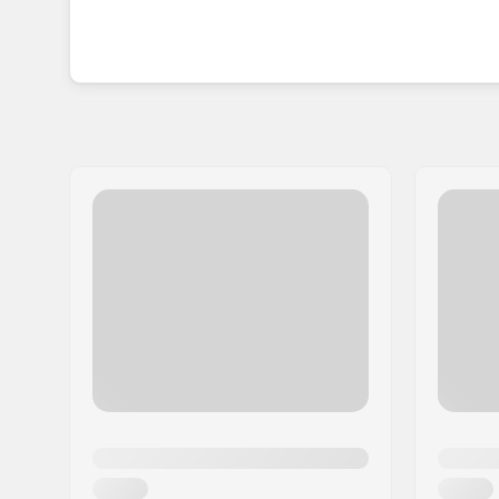
luomaan suosittuja malleja, kuten FR1 ja FRX 80.
Tuotemerkin tavoitelistalla on houkutella lisää ih
järjestämään rullaluistelutapahtumia. Innovatiivi
edistämistä ja rajojen rikkomista.