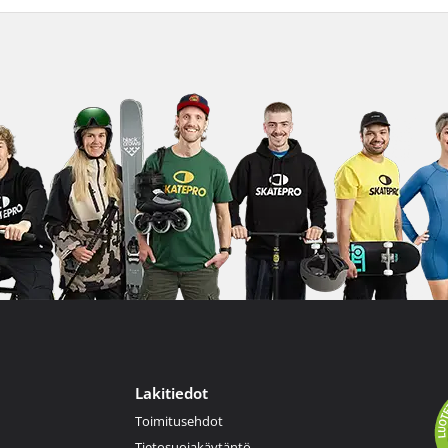
Lakitiedot
Toimitusehdot
Tietosuojakäytäntö