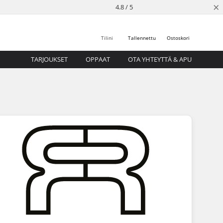
×
4.8 / 5
Tilini
Tallennettu
Ostoskori
TARJOUKSET
OPPAAT
OTA YHTEYTTÄ & APU