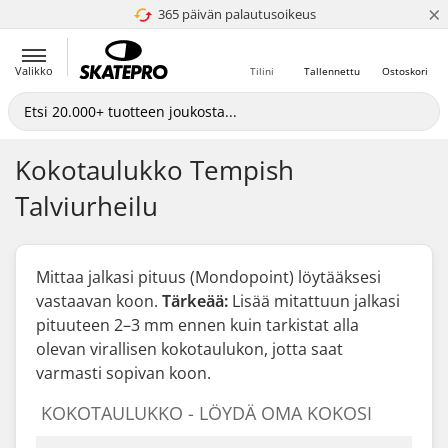
×
365 päivän palautusoikeus
4.8 / 5
Valikko
Tilini
Tallennettu
Ostoskori
Kokotaulukko Tempish
Talviurheilu
Mittaa jalkasi pituus (Mondopoint) löytääksesi
vastaavan koon.
Tärkeää:
Lisää mitattuun jalkasi
pituuteen 2–3 mm
ennen kuin
tarkistat alla
olevan virallisen kokotaulukon, jotta saat
varmasti sopivan koon.
KOKOTAULUKKO - LÖYDÄ OMA KOKOSI