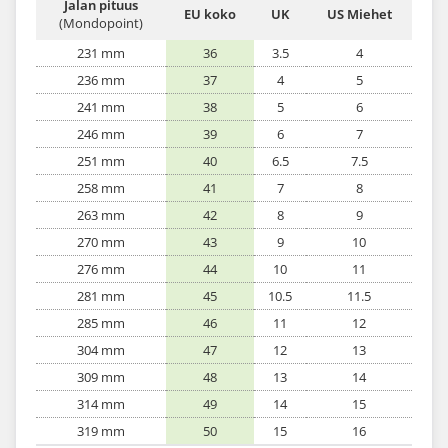
Jalan pituus
EU koko
UK
US Miehet
(Mondopoint)
231 mm
36
3.5
4
236 mm
37
4
5
241 mm
38
5
6
246 mm
39
6
7
251 mm
40
6.5
7.5
258 mm
41
7
8
263 mm
42
8
9
270 mm
43
9
10
276 mm
44
10
11
281 mm
45
10.5
11.5
285 mm
46
11
12
304 mm
47
12
13
309 mm
48
13
14
314 mm
49
14
15
319 mm
50
15
16