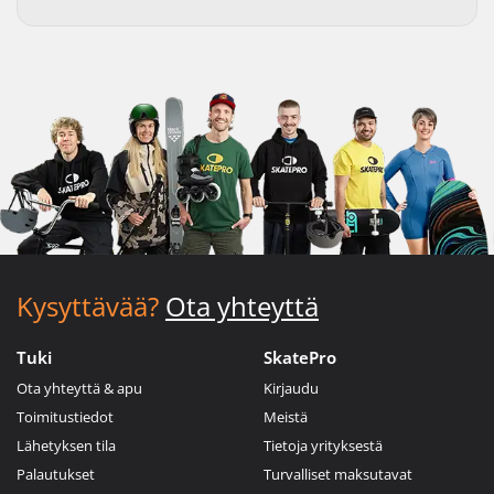
Kysyttävää?
Ota yhteyttä
Tuki
SkatePro
Ota yhteyttä & apu
Kirjaudu
Toimitustiedot
Meistä
Lähetyksen tila
Tietoja yrityksestä
Palautukset
Turvalliset maksutavat