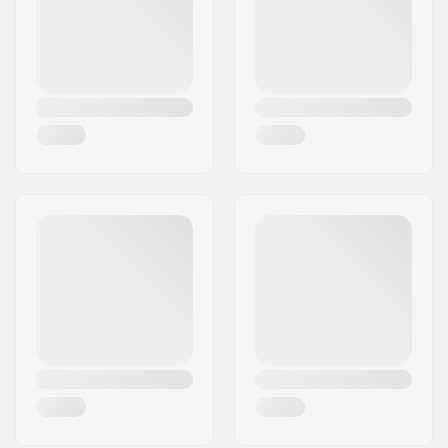
Maa:
Saksa