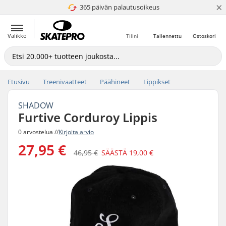
×
365 päivän palautusoikeus
4.8 / 5
Valikko
Tilini
Tallennettu
Ostoskori
Etusivu
Treenivaatteet
Päähineet
Lippikset
SHADOW
Furtive Corduroy Lippis
0 arvostelua //
Kirjoita arvio
27,95 €
46,95 €
SÄÄSTÄ
19,00 €