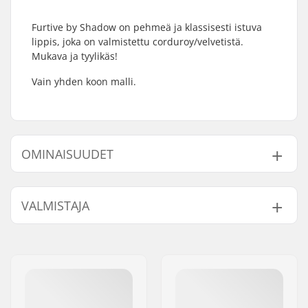
Furtive by Shadow on pehmeä ja klassisesti istuva
lippis, joka on valmistettu corduroy/velvetistä.
Mukava ja tyylikäs!
Vain yhden koon malli.
OMINAISUUDET
Tyyli:
Baseball Cap
VALMISTAJA
Ominaisuudet:
100% Cotton
UV-suojaus:
No
Nimi:
Source Europe GmbH
Jakeluosoite:
Am Kuckhofer Feld 13A
Postinumero:
41470
Paikkakunta::
Neuss