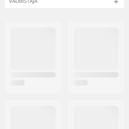
VALMISTAJA
Nimi:
Roces Sports s.r.l.
Jakeluosoite:
Via G. Ferraris, 36
Postinumero:
31044
Paikkakunta::
Montebelluna
Maa:
Italia