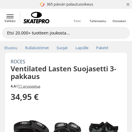
×
365 päivän palautusoikeus
4.8 / 5
Valikko
Tilini
Tallennettu
Ostoskori
Etusivu
Rullaluistimet
Suojat
Lapsille
Paketit
ROCES
Ventilated Lasten Suojasetti 3-
pakkaus
4,4
//
11 arvostelua
34,95 €