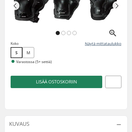
Koko
Näytä mittataulukko
S
M
Varastossa (5+ settiä)
LISÄÄ OSTOSKORIIN
KUVAUS