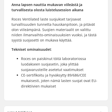
Anna lapsen nauttia mukavan viileästä ja
turvallisesta olosta luistelusession aikana
Roces Ventilated laste suojukset tarjoavat
turvallisuuden tunnetta hauskanpitoon, ja pitävät
olon viileämpänä. Suojien materiaalit on valittu
niiden ilmanvaihto-ominaisuuksien vuoksi, ja tästä
syystä suojasetti on mukava käyttää.
Tekniset ominaisuudet
:
Roces on paiskinut töitä laboratoriossa
luodakseen suojasetin, joka ylittää
suojavarusteille asetetut vaatimukset
CE-sertifikoitu ja hyväksytty 89/686/CEE
mukaisesti, joten nämä lasten suojat ovat EU-
direktiivien mukaiset