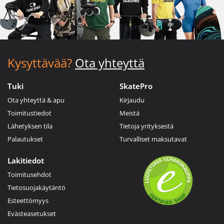
Kysyttävää?
Ota yhteyttä
Tuki
SkatePro
Ota yhteyttä & apu
Kirjaudu
Toimitustiedot
Meistä
Lähetyksen tila
Tietoja yrityksestä
Palautukset
Turvalliset maksutavat
Lakitiedot
Toimitusehdot
Tietosuojakäytäntö
Esteettömyys
Evästeasetukset