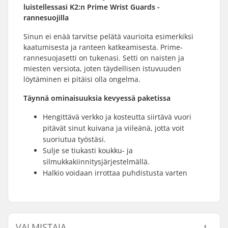
luistellessasi K2:n Prime Wrist Guards -
rannesuojilla
Sinun ei enää tarvitse pelätä vaurioita esimerkiksi
kaatumisesta ja ranteen katkeamisesta. Prime-
rannesuojasetti on tukenasi. Setti on naisten ja
miesten versiota, joten täydellisen istuvuuden
löytäminen ei pitäisi olla ongelma.
Täynnä ominaisuuksia kevyessä paketissa
Hengittävä verkko ja kosteutta siirtävä vuori
pitävät sinut kuivana ja viileänä, jotta voit
suoriutua työstäsi.
Sulje se tiukasti koukku- ja
silmukkakiinnitysjärjestelmällä.
Halkio voidaan irrottaa puhdistusta varten
VALMISTAJA