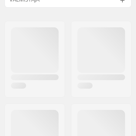
Nimi:
EOC Europe GmbH
Jakeluosoite:
Seeshaupter Str. 62
Postinumero:
82377
Paikkakunta::
Penzberg, Deutschlan
Maa:
Saksa