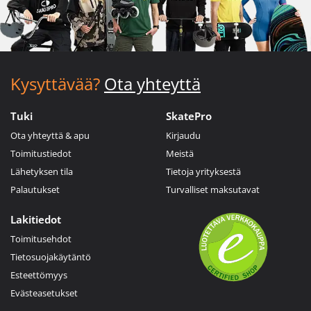
Kysyttävää?
Ota yhteyttä
Tuki
SkatePro
Ota yhteyttä & apu
Kirjaudu
Toimitustiedot
Meistä
Lähetyksen tila
Tietoja yrityksestä
Palautukset
Turvalliset maksutavat
Lakitiedot
Toimitusehdot
Tietosuojakäytäntö
Esteettömyys
Evästeasetukset