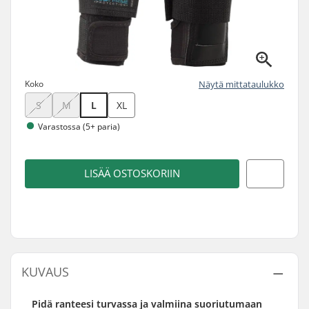
Koko
Näytä mittataulukko
S
M
L
XL
Varastossa (5+ paria)
LISÄÄ OSTOSKORIIN
KUVAUS
Pidä ranteesi turvassa ja valmiina suoriutumaan