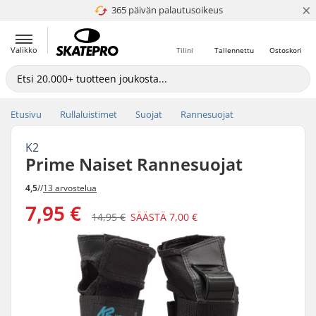
×
365 päivän palautusoikeus
4.8 / 5
Valikko
Tilini
Tallennettu
Ostoskori
Etusivu
Rullaluistimet
Suojat
Rannesuojat
K2
Prime Naiset Rannesuojat
4,5
//
13 arvostelua
7,95 €
14,95 €
SÄÄSTÄ
7,00 €