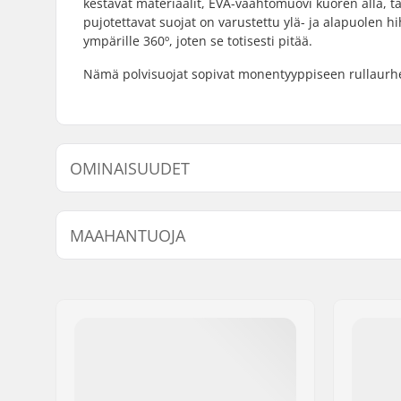
kestävät materiaalit, EVA-vaahtomuovi kuoren alla, täy
pujotettavat suojat on varustettu ylä- ja alapuolen hi
ympärille 360º, joten se totisesti pitää.
Nämä polvisuojat sopivat monentyyppiseen rullaurheilu
OMINAISUUDET
Sukupuoli:
Unisex
MAAHANTUOJA
Suojaus:
EVA foam
Nimi:
Centrano ApS
Jakeluosoite:
Omega 6
Postinumero:
8382
Paikkakunta::
Hinnerup
Maa:
Tanska