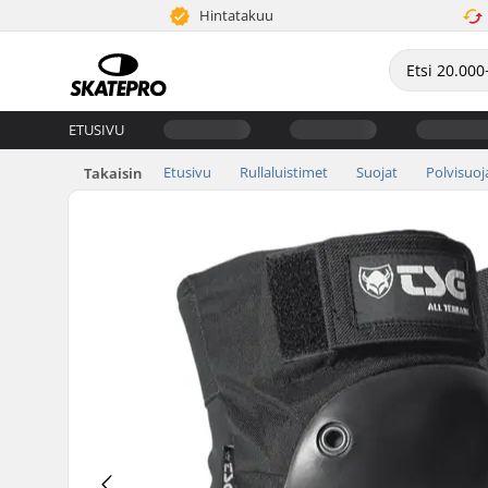
Hintatakuu
ETUSIVU
Etusivu
Rullaluistimet
Suojat
Polvisuoj
Takaisin