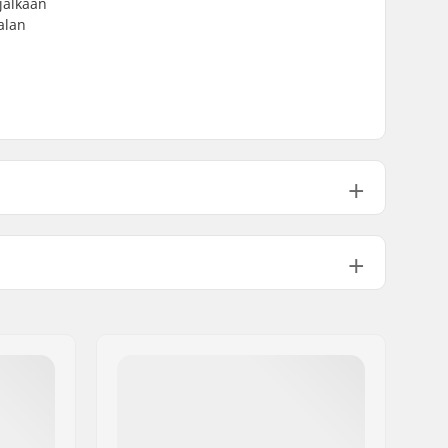
 jalkaan
alan
Tarrakiinnitys
Sleeve