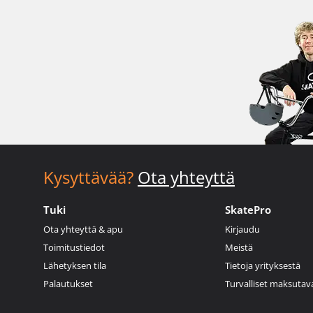
Kysyttävää?
Ota yhteyttä
Tuki
SkatePro
Ota yhteyttä & apu
Kirjaudu
Toimitustiedot
Meistä
Lähetyksen tila
Tietoja yrityksestä
Palautukset
Turvalliset maksutav