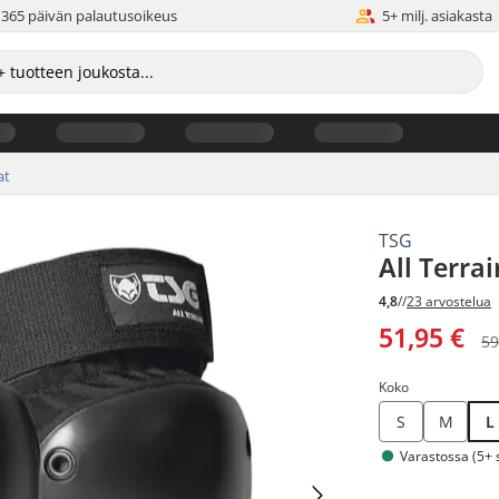
365 päivän palautusoikeus
5+ milj. asiakasta
at
TSG
All Terra
4,8
//
23 arvostelua
51,95 €
59
Koko
S
M
L
Varastossa (5+ s