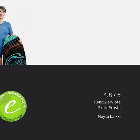
4.8 / 5
134952 arviota
SkateProsta
Näytä kaikki