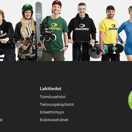
Lakitiedot
Toimitusehdot
Tietosuojakäytäntö
Esteettömyys
at
Evästeasetukset