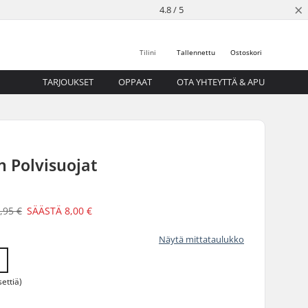
×
4.8 / 5
Tilini
Tallennettu
Ostoskori
TARJOUKSET
OPPAAT
OTA YHTEYTTÄ & APU
in Polvisuojat
,95 €
SÄÄSTÄ
8,00 €
Näytä mittataulukko
ettiä)