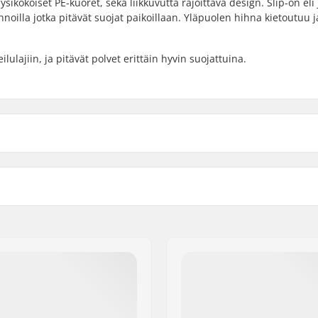
sikokoiset PE-kuoret, sekä liikkuvutta rajoittava design. Slip-on eli
hnoilla jotka pitävät suojat paikoillaan. Yläpuolen hihna kietoutuu j
lajiin, ja pitävät polvet erittäin hyvin suojattuina.
Sovitusjärjestelmä:
Tyyli: