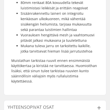
80mm renkaat 80A kovuudella tekevät
luistimistasi leikkisät ja erittäin reagoivat
Sisäänrakennettu laineri on integroitu
kenkäosan ulkokuoreen, mikä vähentää
sisäkengän heilumista, tarjoaa mukavuutta
sekä parantaa luistimien hallintaa
Vuorauksen hengittävä mesh ja vaahtomuovi
pitävät jalkasi mukavana ja tuuletettuna
Mukana tuleva jarru on tarkoitettu kaikille,
jotka tarvitsevat hieman lisää jarrutustehoa
Muistathan tarkistaa ruuvit ennen ensimmäistä
käyttökertaa ja kiristää ne tarvittaessa. Huomioithan
lisäksi, että sinun tulee tarkistaa ruuvien kunto
säännöllisin väliajoin myös rullaluistimia
käytettäessä.
YHTEENSOPIVAT OSAT