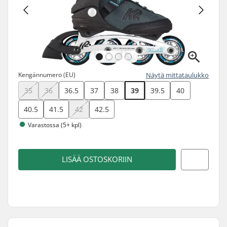
Kengännumero (EU)
Näytä mittataulukko
35
36
36.5
37
38
39
39.5
40
40.5
41.5
42
42.5
Varastossa (5+ kpl)
LISÄÄ OSTOSKORIIN