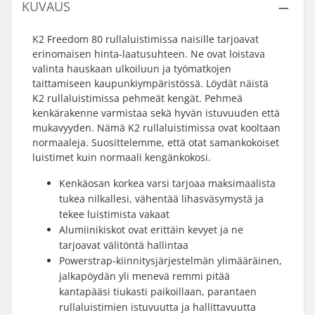
KUVAUS
K2 Freedom 80 rullaluistimissa naisille tarjoavat
erinomaisen hinta-laatusuhteen. Ne ovat loistava
valinta hauskaan ulkoiluun ja työmatkojen
taittamiseen kaupunkiympäristössä. Löydät näistä
K2 rullaluistimissa pehmeät kengät. Pehmeä
kenkärakenne varmistaa sekä hyvän istuvuuden että
mukavyyden. Nämä K2 rullaluistimissa ovat kooltaan
normaaleja. Suosittelemme, että otat samankokoiset
luistimet kuin normaali kengänkokosi.
Kenkäosan korkea varsi tarjoaa maksimaalista
tukea nilkallesi, vähentää lihasväsymystä ja
tekee luistimista vakaat
Alumiinikiskot ovat erittäin kevyet ja ne
tarjoavat välitöntä hallintaa
Powerstrap-kiinnitysjärjestelmän ylimääräinen,
jalkapöydän yli menevä remmi pitää
kantapääsi tiukasti paikoillaan, parantaen
rullaluistimien istuvuutta ja hallittavuutta