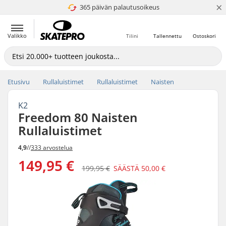
×
365 päivän palautusoikeus
4.8 / 5
Valikko
Tilini
Tallennettu
Ostoskori
Etusivu
Rullaluistimet
Rullaluistimet
Naisten
K2
Freedom 80 Naisten
Rullaluistimet
4,9
//
333 arvostelua
149,95 €
199,95 €
SÄÄSTÄ
50,00 €