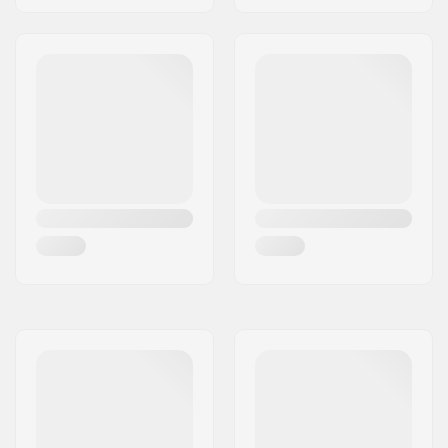
Sisäkengän
Hengittävä materiaali,
materiaali:
Vaahtomuovi
Nilkkatuki:
Jäykkä, Korkea
lateraalituki,
Integroitu kantolenkki
Kiinnitysväli:
Riveted
Jarru:
Kyllä
Paino:
1400g
Suositellaan:
Kuntoiluun ja vapaa-
aikaan