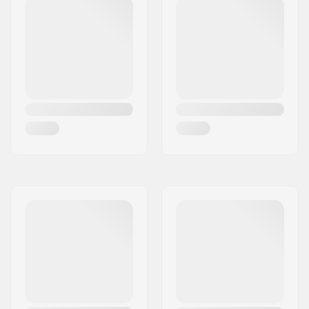
Sisäkengän
Mesh, Vaahtomuovi
materiaali:
Nilkkatuki:
Joustava,
Integroitu
kantolenkki
Kiinnitysväli:
165mm
Jarru:
Ei
Suositellaan:
Freestyleen