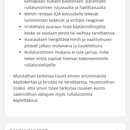
kantapääsi tiukasti paikoillaan, parantaen
rullaluistimien istuvuutta ja hallittavuutta
80mm renkaat 82A kovuudella tekevät
luistimistasi leikkisät ja erittäin reagoivat
Irrotettava vuoraus lisää käytännöllisyyttä,
koska se voidaan pestä tai vaihtaa tarvittaessa
Vuorauksen hengittävä mesh ja vaahtomuovi
pitävät jalkasi mukavana ja tuuletettuna
Rullaluistimien mukana ei tule jarrua, mikä
tekee niistä sopivat hieman kokeneemmille
rullaluistelijoille
Muistathan tarkistaa ruuvit ennen ensimmäistä
käyttökertaa ja kiristää ne tarvittaessa. Huomioithan
lisäksi, että sinun tulee tarkistaa ruuvien kunto
säännöllisin väliajoin myös rullaluistimia
käytettäessä.