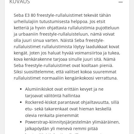
KUVAUS
Seba E3 80 freestyle-rullaluistimet tekevät tähän
urheilulajiin tutustumisesta helppoa. Jos etsit
ketteriä ja hyvin ohjattavia rullaluistimia pujotteluun
ja urbaaniin freestyle-rullaluisteluun, nämä voivat
olla juuri sinua varten. Näistä Seba freestyle-
rullaluistimet rullaluistimista löytyy laadukkaat kovat
kengät. Joten jos haluat hyvää voimansiirtoa ja tukea,
kova kenkärakenne tarjoaa sinulle juuri sitä. Nämä
Seba freestyle-rullaluistimet ovat kooltaan pieniä.
Siksi suosittelemme, että valitset kokoa suuremmat
rullaluistimet normaaliin kengänkokoosi verrattuna.
Alumiinikiskot ovat erittäin kevyet ja ne
tarjoavat välitöntä hallintaa
Rockered-kiskot parantavat ohjailtavuutta, sillä
etu- sekä takarenkaat ovat hieman keskellä
olevia renkaita pienemmät
Powerstrap-kiinnitysjärjestelmän ylimääräinen,
jalkapöydän yli menevä remmi pitää