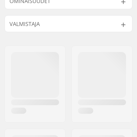
OMINAISUUDET
Renkaan halkaisija:
80mm
VALMISTAJA
Renkaan kovuus:
82A
Wheelbase:
243mm
Nimi:
Universkate SARL
Monon tyyppi:
Kova
Jakeluosoite:
Rue de Bicetre 3
Taso:
Keskitaso
,
Kokenut
Postinumero:
94240
Kiskojen materiaali:
Alumiini
Paikkakunta::
L´Hay les Roses
Sisäkengän
Irroitettava,
Maa:
Ranska
ominaisuudet:
Hengittävä, Nauhat
Kiristys:
Nauhat, Powerstrap,
Hienosäädettävä solki
Laakeriluokitus:
ABEC-5
Kiskotyyppi:
Rockered setup
Max. renkaan
80mm
halkaisija:
Kengän materiaali:
Komposiitti