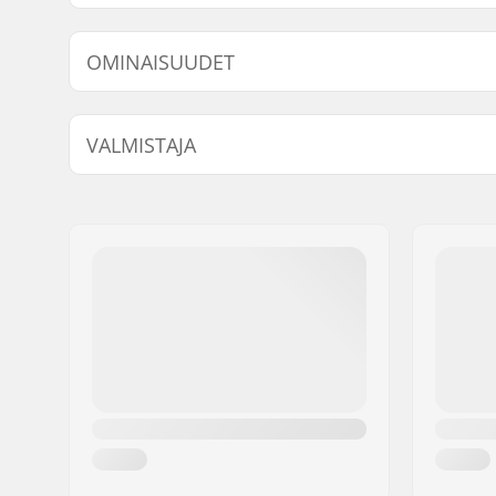
Malli
Renkaan halkaisija
OMINAISUUDET
37
76mm
40
76mm
Renkaan kovuus:
85A
VALMISTAJA
Monon tyyppi:
Kova
Taso:
Aloittelija
Nimi:
TEMPISH s.r.o.
Kiskojen materiaali:
Alumiini
Jakeluosoite:
Bratrí Wolfu 495/16
Sisäkengän ominaisuudet:
Irroitettav
Postinumero:
779 00
Kiristys:
Nauhat, 2
Paikkakunta::
Olomouc
Laakeriluokitus:
ABEC-9
Maa:
Tšekki
Kiskotyyppi:
Freestyle
Max. renkaan halkaisija:
76mm