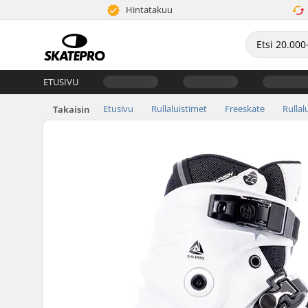
Hintatakuu
ETUSIVU
Etusivu
Rullaluistimet
Freeskate
Rullal
Takaisin