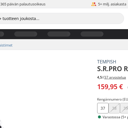
365 päivän palautusoikeus
5+ milj. asiakasta
uistimet
TEMPISH
S.R.PRO R
4,5
//
37 arvostelua
159,95 €
Kengännumero (EU
37
38
3
Varastossa (5+ 