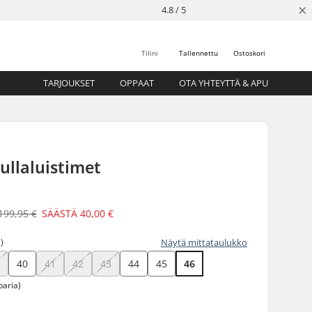
×
4.8 / 5
Tilini
Tallennettu
Ostoskori
TARJOUKSET
OPPAAT
OTA YHTEYTTÄ & APU
ullaluistimet
199,95 €
SÄÄSTÄ
40,00 €
)
Näytä mittataulukko
9
40
41
42
43
44
45
46
paria)