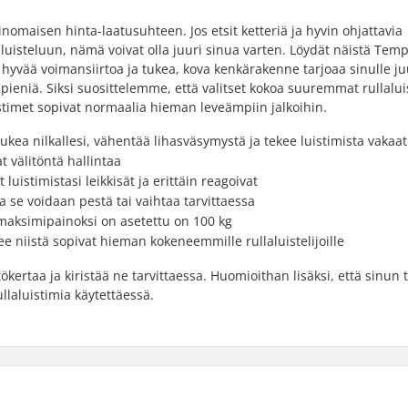
inomaisen hinta-laatusuhteen. Jos etsit ketteriä ja hyvin ohjattavia
laluisteluun, nämä voivat olla juuri sinua varten. Löydät näistä Tem
t hyvää voimansiirtoa ja tukea, kova kenkärakenne tarjoaa sinulle juu
pieniä. Siksi suosittelemme, että valitset kokoa suuremmat rullalui
timet sopivat normaalia hieman leveämpiin jalkoihin.
kea nilkallesi, vähentää lihasväsymystä ja tekee luistimista vakaat
t välitöntä hallintaa
istimistasi leikkisät ja erittäin reagoivat
ka se voidaan pestä tai vaihtaa tarvittaessa
 maksimipainoksi on asetettu on 100 kg
ee niistä sopivat hieman kokeneemmille rullaluistelijoille
ertaa ja kiristää ne tarvittaessa. Huomioithan lisäksi, että sinun 
llaluistimia käytettäessä.