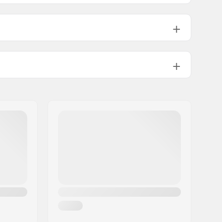
80mm
243mm
80mm
255mm
80mm
255mm
Muovi, PVC
Mikrokuitu, Muovi
Jäykkä, Korkea lateraalituki,
Integroitu kantolenkki
165mm
Ei
100 kg
Kuntoiluun ja vapaa-aikaan
,
Freestyleen