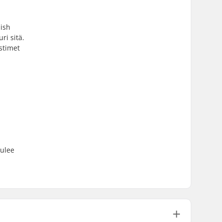
pish
ri sitä.
stimet
tulee