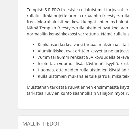
Tempish S.R.PRO freestyle-rullaluistimet tarjoavat er
rullaluistimia pujotteluun ja urbaaniin freestyle-rul
freestyle-rullaluistimet kovat kengät. Joten jos halua
Nämä Tempish freestyle-rullaluistimet ovat kooltaan 
normaaliin kengänkokoosi verrattuna. Nämä rullaluis
Kenkäosan korkea varsi tarjoaa maksimaalista tu
Alumiinikiskot ovat erittäin kevyet ja ne tarjoava
76mm tai 80mm renkaat 85A kovuudella tekevät lu
Irrotettava vuoraus lisää käytännöllisyyttä, kos
Huomaa, että näiden rullaluistimien käyttäjän
Rullaluistimien mukana ei tule jarrua, mikä tek
Muistathan tarkistaa ruuvit ennen ensimmäistä käyttök
tarkistaa ruuvien kunto säännöllisin väliajoin myös ru
MALLIN TIEDOT