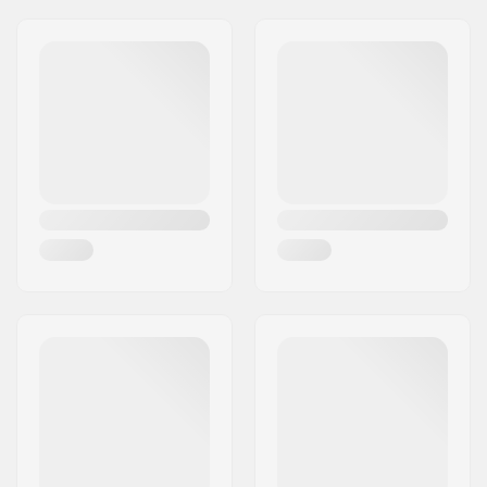
Jakeluosoite:
Fasadvägen 9
Postinumero:
98141
Paikkakunta::
Kiruna
Maa:
Ruotsi