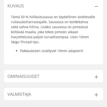
KUVAUS
Tämä 50 % hiilikuitusauva on täydellinen aloittevalle
rullasuksiharrastajalle. Sauvassa on korkkikahva
sekä vahva hihna. Lisäksi sauvassa on pimeässä
kiiltävää maalia, joka tekee pimeän aikaan
harjoittelusta paljon turvallisempaa. Uses 10mm
Skigo Thread tips.
Pakkaukseen sisältyvät 10mm adapterit
OMINAISUUDET
Kärjen halkaisija:
10mm
VALMISTAJA
Lisäominaisuudet:
SkiGo Roller Ski
Thread Tip
Nimi:
SkiGO AB