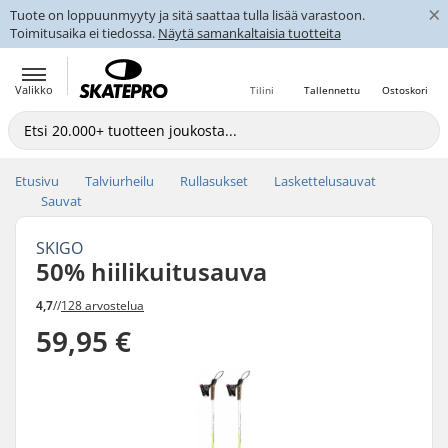
×
Tuote on loppuunmyyty ja sitä saattaa tulla lisää varastoon.
Toimitusaika ei tiedossa.
Näytä samankaltaisia tuotteita
Valikko
Tilini
Tallennettu
Ostoskori
Etusivu
Talviurheilu
Rullasukset
Laskettelusauvat
Sauvat
SKIGO
50% hiilikuitusauva
4,7
//
128 arvostelua
59,95 €