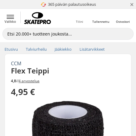
×
365 päivän palautusoikeus
4.8 / 5
Valikko
Tilini
Tallennettu
Ostoskori
Etusivu
Talviurheilu
Jääkiekko
Lisätarvikkeet
CCM
Flex Teippi
4,8
//
4 arvostelua
4,95 €