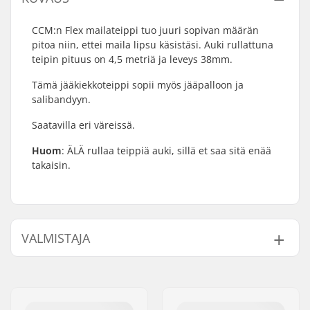
CCM:n Flex mailateippi tuo juuri sopivan määrän
pitoa niin, ettei maila lipsu käsistäsi. Auki rullattuna
teipin pituus on 4,5 metriä ja leveys 38mm.
Tämä jääkiekkoteippi sopii myös jääpalloon ja
salibandyyn.
Saatavilla eri väreissä.
Huom
: ÄLÄ rullaa teippiä auki, sillä et saa sitä enää
takaisin.
VALMISTAJA
Nimi:
CCM hockey AB
Jakeluosoite:
Gårdsvägen 13
Postinumero:
SE-16970