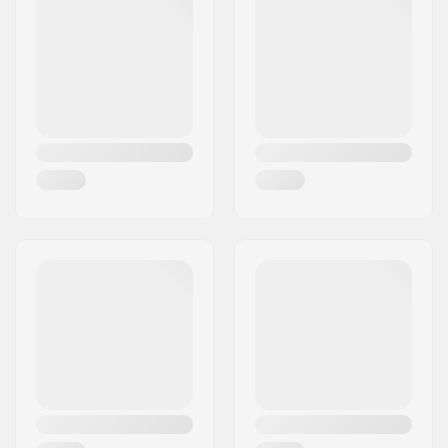
Paikkakunta::
Solna
Maa:
Ruotsi