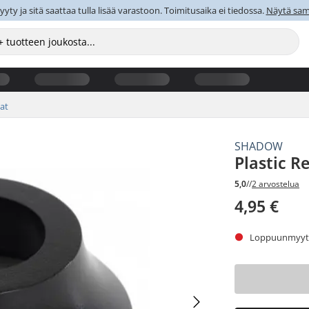
y ja sitä saattaa tulla lisää varastoon. Toimitusaika ei tiedossa.
Näytä sama
at
SHADOW
Plastic 
5,0
//
2 arvostelua
4,95 €
Loppuunmyyty.