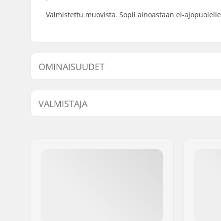
Valmistettu muovista. Sopii ainoastaan ei-ajopuolelle
OMINAISUUDET
Akselin halkaisija:
14mm
VALMISTAJA
Driver-puoli:
Non-drive
Nimi:
Source Europe GmbH
Jakeluosoite:
Am Kuckhofer Feld 13A
Postinumero:
41470
Paikkakunta::
Neuss
Maa:
Saksa