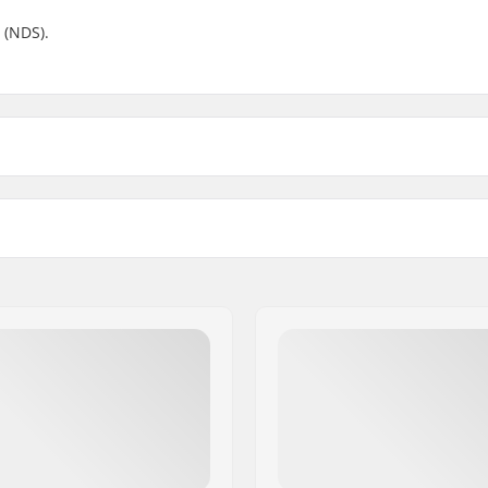
 (NDS).
Paino:
r Side