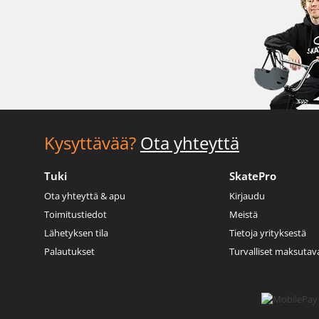
Kysyttävää?
Ota yhteyttä
Tuki
SkatePro
Ota yhteyttä & apu
Kirjaudu
Toimitustiedot
Meistä
Lähetyksen tila
Tietoja yrityksestä
Palautukset
Turvalliset maksutav