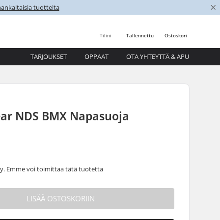
×
nkaltaisia tuotteita
Tilini
Tallennettu
Ostoskori
TARJOUKSET
OPPAAT
OTA YHTEYTTÄ & APU
Rear NDS BMX Napasuoja
 Emme voi toimittaa tätä tuotetta
LISÄÄ OSTOSKORIIN