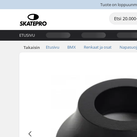
Tuote on loppuunmyyt
ETUSIVU
Etusivu
BMX
Renkaat ja osat
Napasuoj
Takaisin