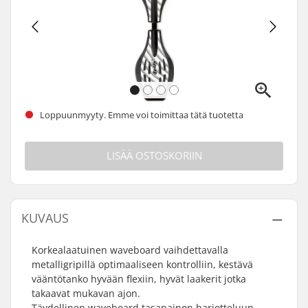
Loppuunmyyty. Emme voi toimittaa tätä tuotetta
LISÄÄ OSTOSKORIIN
KUVAUS
Korkealaatuinen waveboard vaihdettavalla
metalligripillä optimaaliseen kontrolliin, kestävä
vääntötanko hyvään flexiin, hyvät laakerit jotka
takaavat mukavan ajon.
Täydellinen waveboard tasapainon harjotteluun,