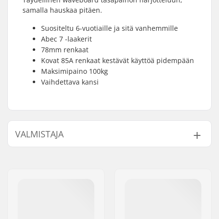
samalla hauskaa pitäen.
Suositeltu 6-vuotiaille ja sitä vanhemmille
Abec 7 -laakerit
78mm renkaat
Kovat 85A renkaat kestävät käyttöä pidempään
Maksimipaino 100kg
Vaihdettava kansi
VALMISTAJA
Nimi:
JustSupreme ApS
Jakeluosoite:
Ydervang 5
Postinumero:
4300
Paikkakunta::
Holbæk
Maa:
Tanska