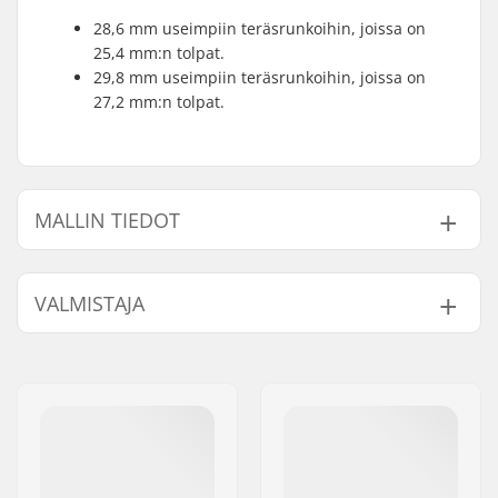
28,6 mm useimpiin teräsrunkoihin, joissa on
25,4 mm:n tolpat.
29,8 mm useimpiin teräsrunkoihin, joissa on
27,2 mm:n tolpat.
MALLIN TIEDOT
Malli
BMX Satulatolpan halkaisija
VALMISTAJA
28.6mm
25.4mm
29.8mm
27.2mm
Nimi:
Sunshine Distribution ApS
Jakeluosoite:
Naverland 8
Postinumero:
2600
Paikkakunta::
Glostrup
Maa:
Tanska