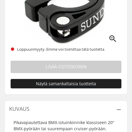
Loppuunmyyty. Emme voi toimittaa tätä tuotetta
LISÄÄ OSTOSKORIIN
Näytä samankaltaisia tuotteita
KUVAUS
Pikavapautettava BMX-istuinkiinnike klassiseen 20"
BMX-pyörään tai suurempaan cruiser-pyörään.