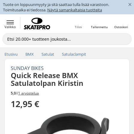
×
Tuote on loppuunmyyty ja sitä saattaa tulla lisää varastoon.
Toimitusaika ei tiedossa.
Näytä samankaltaisia tuotteita
Valikko
Tilini
Tallennettu
Ostoskori
Etusivu
BMX
Satulat
Satulaclampit
SUNDAY BIKES
Quick Release BMX
Satulatolpan Kiristin
5,0
//
1 arvostelua
12,95 €