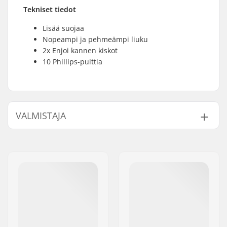
Tekniset tiedot
Lisää suojaa
Nopeampi ja pehmeämpi liuku
2x Enjoi kannen kiskot
10 Phillips-pulttia
VALMISTAJA
Nimi:
Emporium A/S
Jakeluosoite:
Rolighedsvej 20, 1958
Frederiksberg C
Postinumero:
1958
Paikkakunta::
Copenhagen
Maa:
Tanska