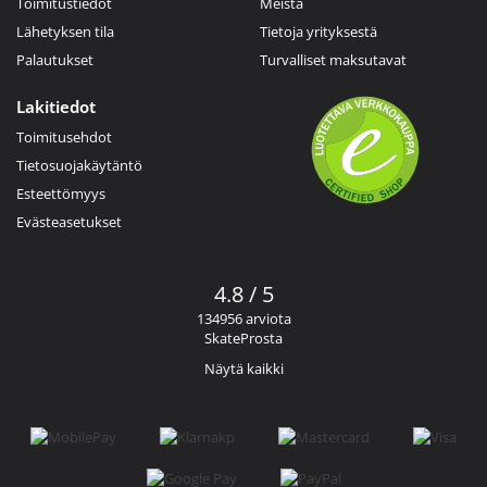
Toimitustiedot
Meistä
Lähetyksen tila
Tietoja yrityksestä
Palautukset
Turvalliset maksutavat
Lakitiedot
Toimitusehdot
Tietosuojakäytäntö
Esteettömyys
Evästeasetukset
4.8 / 5
134956 arviota
SkateProsta
Näytä kaikki