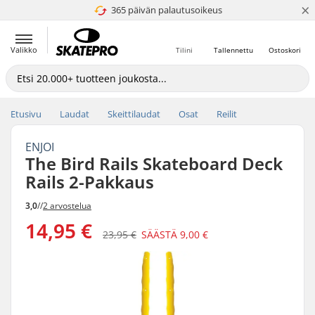
×
365 päivän palautusoikeus
4.8 / 5
Valikko
Tilini
Tallennettu
Ostoskori
Etusivu
Laudat
Skeittilaudat
Osat
Reilit
ENJOI
The Bird Rails Skateboard Deck
Rails 2-Pakkaus
3,0
//
2 arvostelua
14,95 €
23,95 €
SÄÄSTÄ
9,00 €