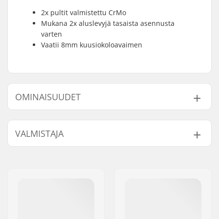
2x pultit valmistettu CrMo
Mukana 2x aluslevyjä tasaista asennusta
varten
Vaatii 8mm kuusiokoloavaimen
OMINAISUUDET
Paino:
66g
VALMISTAJA
Nimi:
We Make Things GmbH
Jakeluosoite:
RICHARD-BYRD-STR. 12
Postinumero:
50829
Paikkakunta::
Köln
Maa:
Saksa