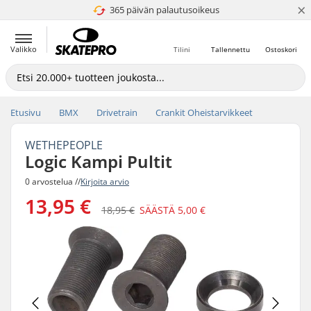
×
365 päivän palautusoikeus
4.8 / 5
Valikko
Tilini
Tallennettu
Ostoskori
Etusivu
BMX
Drivetrain
Crankit Oheistarvikkeet
WETHEPEOPLE
Logic Kampi Pultit
0 arvostelua //
Kirjoita arvio
13,95 €
18,95 €
SÄÄSTÄ
5,00 €