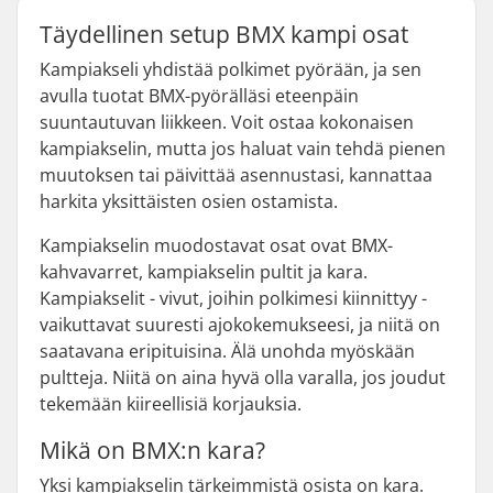
Täydellinen setup BMX kampi osat
Kampiakseli yhdistää polkimet pyörään, ja sen
avulla tuotat BMX-pyörälläsi eteenpäin
suuntautuvan liikkeen. Voit ostaa kokonaisen
kampiakselin, mutta jos haluat vain tehdä pienen
muutoksen tai päivittää asennustasi, kannattaa
harkita yksittäisten osien ostamista.
Kampiakselin muodostavat osat ovat BMX-
kahvavarret, kampiakselin pultit ja kara.
Kampiakselit - vivut, joihin polkimesi kiinnittyy -
vaikuttavat suuresti ajokokemukseesi, ja niitä on
saatavana eripituisina. Älä unohda myöskään
pultteja. Niitä on aina hyvä olla varalla, jos joudut
tekemään kiireellisiä korjauksia.
Mikä on BMX:n kara?
Yksi kampiakselin tärkeimmistä osista on kara.