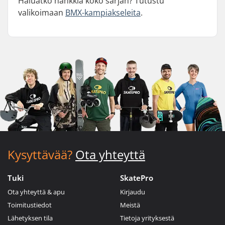
Haluatko hankkia koko sarjan? Tutustu
valikoimaan
BMX-kampiakseleita
.
Kysyttävää?
Ota yhteyttä
Tuki
SkatePro
Ota yhteyttä & apu
Kirjaudu
Toimitustiedot
Meistä
Lähetyksen tila
Tietoja yrityksestä