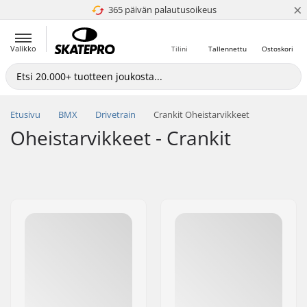
×
365 päivän palautusoikeus
4.8 / 5
Valikko
Tilini
Tallennettu
Ostoskori
Etusivu
BMX
Drivetrain
Crankit Oheistarvikkeet
Oheistarvikkeet - Crankit