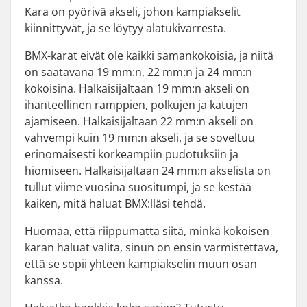
Kara on pyörivä akseli, johon kampiakselit
kiinnittyvät, ja se löytyy alatukivarresta.
BMX-karat eivät ole kaikki samankokoisia, ja niitä
on saatavana 19 mm:n, 22 mm:n ja 24 mm:n
kokoisina. Halkaisijaltaan 19 mm:n akseli on
ihanteellinen ramppien, polkujen ja katujen
ajamiseen. Halkaisijaltaan 22 mm:n akseli on
vahvempi kuin 19 mm:n akseli, ja se soveltuu
erinomaisesti korkeampiin pudotuksiin ja
hiomiseen. Halkaisijaltaan 24 mm:n akselista on
tullut viime vuosina suositumpi, ja se kestää
kaiken, mitä haluat BMX:lläsi tehdä.
Huomaa, että riippumatta siitä, minkä kokoisen
karan haluat valita, sinun on ensin varmistettava,
että se sopii yhteen kampiakselin muun osan
kanssa.