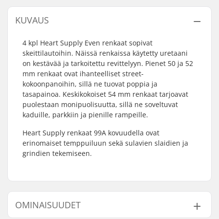
KUVAUS
4 kpl Heart Supply Even renkaat sopivat
skeittilautoihin. Näissä renkaissa käytetty uretaani
on kestävää ja tarkoitettu revittelyyn. Pienet 50 ja 52
mm renkaat ovat ihanteelliset street-
kokoonpanoihin, sillä ne tuovat poppia ja
tasapainoa. Keskikokoiset 54 mm renkaat tarjoavat
puolestaan monipuolisuutta, sillä ne soveltuvat
kaduille, parkkiin ja pienille rampeille.
Heart Supply renkaat 99A kovuudella ovat
erinomaiset temppuiluun sekä sulavien slaidien ja
grindien tekemiseen.
OMINAISUUDET