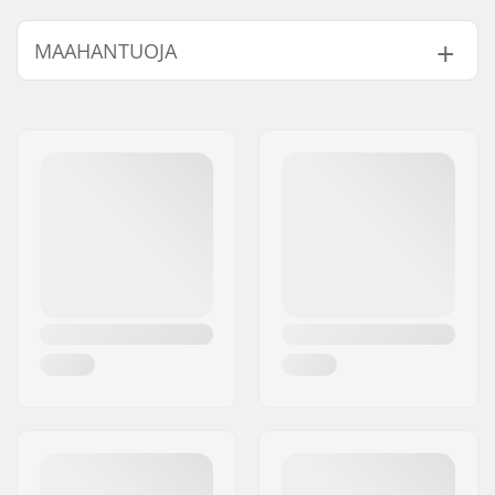
Renkaan halkaisija:
50mm, 52mm, 54mm
MAAHANTUOJA
Renkaan kovuus:
99A
Renkaan materiaali:
PU valettu
Nimi:
Centrano ApS
Kpl per paketti:
4
Jakeluosoite:
Omega 6
Postinumero:
8382
Paikkakunta::
Hinnerup
Maa:
Tanska