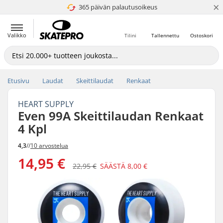
×
365 päivän palautusoikeus
4.8 / 5
Valikko
Tilini
Tallennettu
Ostoskori
Etusivu
Laudat
Skeittilaudat
Renkaat
HEART SUPPLY
Even 99A Skeittilaudan Renkaat
4 Kpl
4,3
//
10 arvostelua
14,95 €
22,95 €
SÄÄSTÄ
8,00 €