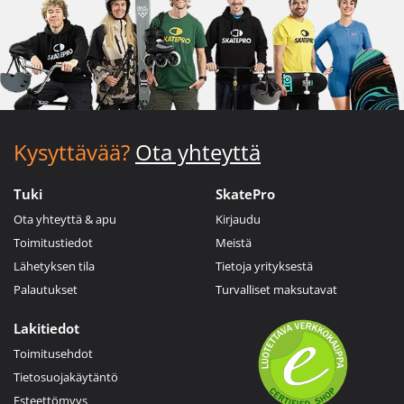
Kysyttävää?
Ota yhteyttä
Tuki
SkatePro
Ota yhteyttä & apu
Kirjaudu
Toimitustiedot
Meistä
Lähetyksen tila
Tietoja yrityksestä
Palautukset
Turvalliset maksutavat
Lakitiedot
Toimitusehdot
Tietosuojakäytäntö
Esteettömyys