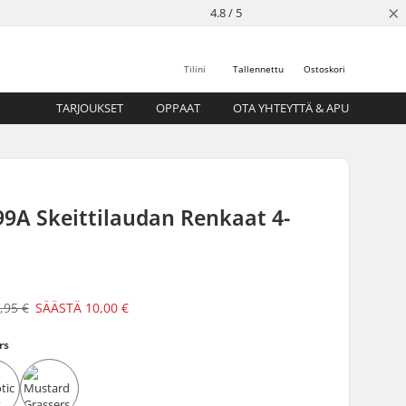
×
4.8 / 5
Tilini
Tallennettu
Ostoskori
TARJOUKSET
OPPAAT
OTA YHTEYTTÄ & APU
9A Skeittilaudan Renkaat 4-
,95 €
SÄÄSTÄ
10,00 €
rs