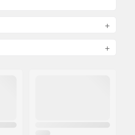
PU ruiskutettu
4