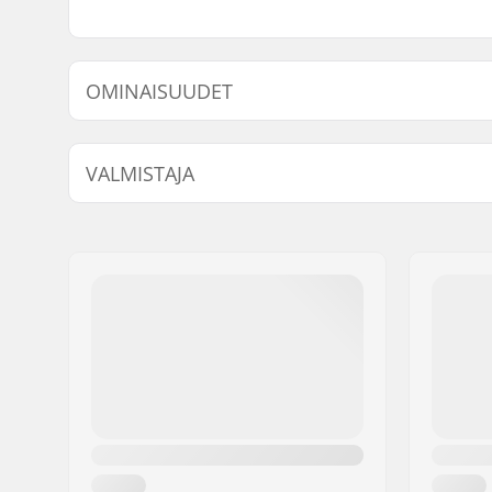
OMINAISUUDET
Renkaan halkaisija:
52mm, 5
VALMISTAJA
Laakerit:
Ei sisälly
Renkaan kovuus:
99A
Nimi:
Circus Circus ApS
Jakeluosoite:
Australiensvej 20. st. th.
Postinumero:
2100
Paikkakunta::
Copenhagen
Maa:
Tanska