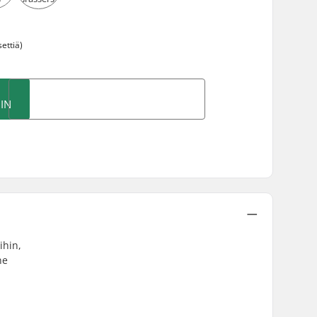
ettiä)
IN
ihin,
ne