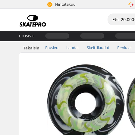
Hintatakuu
ETUSIVU
Etusivu
Laudat
Skeittilaudat
Renkaat
Takaisin