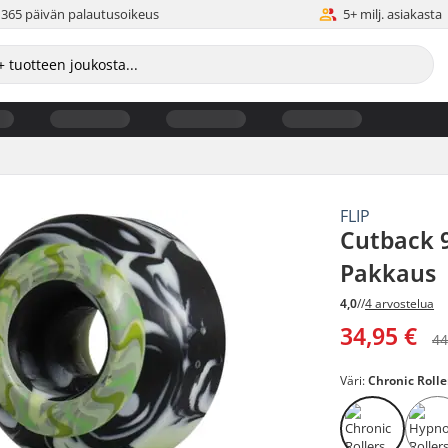
365 päivän palautusoikeus
5+ milj. asiakasta
FLIP
Cutback 9
Pakkaus
4,0
//
4 arvostelua
34,95 €
44
Väri:
Chronic Rolle