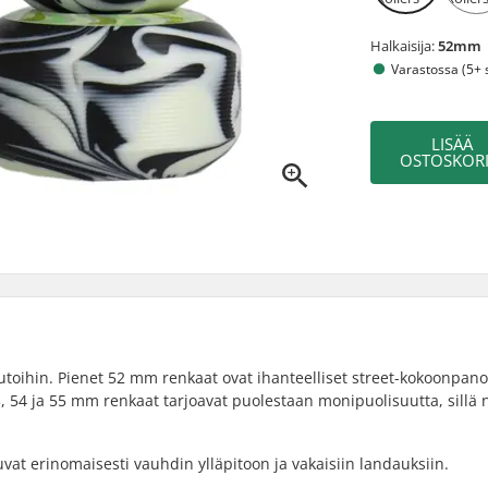
Halkaisija:
52mm
Varastossa (5+ s
LISÄÄ
OSTOSKORI
autoihin. Pienet 52 mm renkaat ovat ihanteelliset street-kokoonpano
3, 54 ja 55 mm renkaat tarjoavat puolestaan monipuolisuutta, sillä 
vat erinomaisesti vauhdin ylläpitoon ja vakaisiin landauksiin.