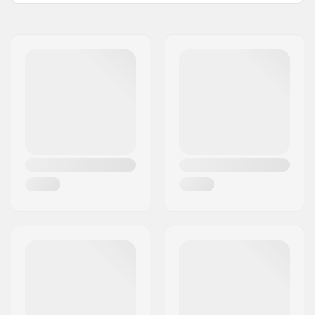
Nimi:
Tecnica Group S.p.A.
Jakeluosoite:
Via Fante d'Italia 56
Postinumero:
31040
Paikkakunta::
Giavera del Montello
Maa:
Italia