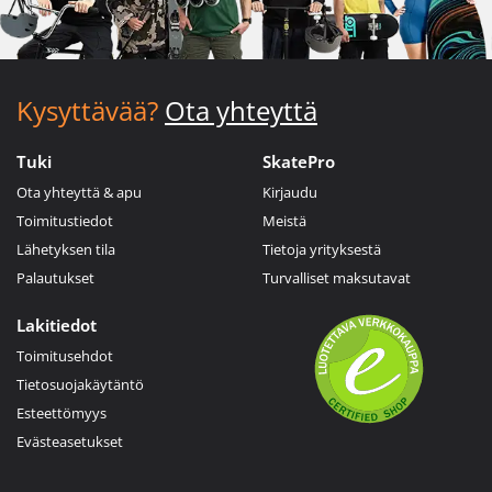
Kysyttävää?
Ota yhteyttä
Tuki
SkatePro
Ota yhteyttä & apu
Kirjaudu
Toimitustiedot
Meistä
Lähetyksen tila
Tietoja yrityksestä
Palautukset
Turvalliset maksutavat
Lakitiedot
Toimitusehdot
Tietosuojakäytäntö
Esteettömyys
Evästeasetukset