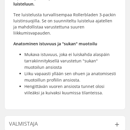
luisteluun.
Tee luistelusta turvallisempaa Rollerbladen 3-packin
luistinsuojilla. Se on suunniteltu luistelua ajatellen
ja mahdollistaa varustettuna suuren
liikkumisvapauden.
Anatominen istuvuus ja "sukan" muotoilu
Mukava istuvuus, joka ei luiskahda alaspäin
tarrakiinnityksellä varustetun "sukan"
muotoilun ansiosta
Liiku vapaasti yllään sen ohuen ja anatomisesti
muotoillun profiilin ansiosta.
Hengittävän vuoren ansiosta tunnet olosi
viileäksi ja kuivaksi kuumissa tilanteissa.
VALMISTAJA