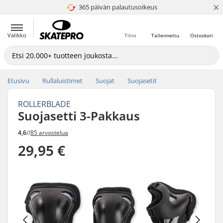
×
365 päivän palautusoikeus
4.8 / 5
Valikko
Tilini
Tallennettu
Ostoskori
Etusivu
Rullaluistimet
Suojat
Suojasetit
ROLLERBLADE
Suojasetti 3-Pakkaus
4,6
//
85 arvostelua
29,95 €