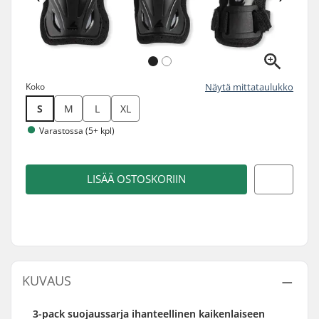
Koko
Näytä mittataulukko
S
M
L
XL
Varastossa (5+ kpl)
LISÄÄ OSTOSKORIIN
KUVAUS
3-pack suojaussarja ihanteellinen kaikenlaiseen