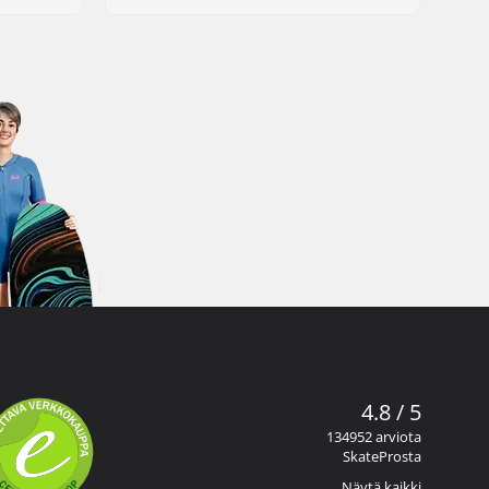
4.8 / 5
134952 arviota
SkateProsta
Näytä kaikki