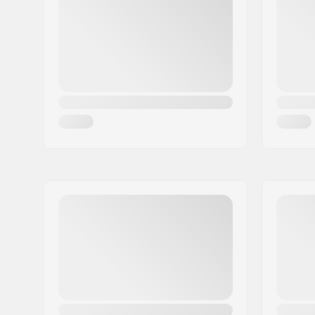
Paikkakunta::
Penzberg, Deutschlan
Maa:
Saksa