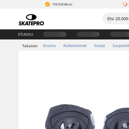
Hintatakuu
ETUSIVU
Etusivu
Rullaluistimet
Suojat
Suojaseti
Takaisin