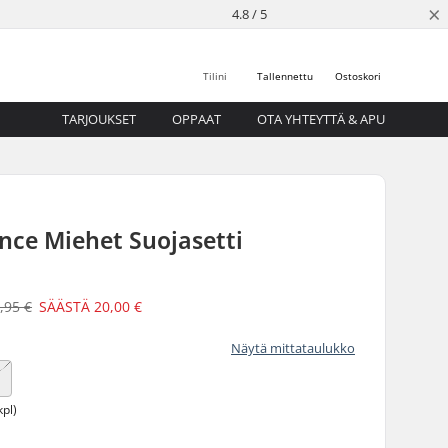
×
4.8 / 5
Tilini
Tallennettu
Ostoskori
TARJOUKSET
OPPAAT
OTA YHTEYTTÄ & APU
nce Miehet Suojasetti
,95 €
SÄÄSTÄ
20,00 €
Näytä mittataulukko
kpl)