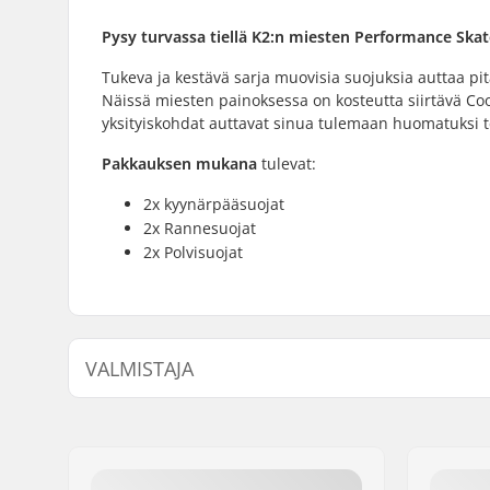
Pysy turvassa tiellä K2:n miesten Performance Skate
Tukeva ja kestävä sarja muovisia suojuksia auttaa pitä
Näissä miesten painoksessa on kosteutta siirtävä Co
yksityiskohdat auttavat sinua tulemaan huomatuksi teill
Pakkauksen mukana
tulevat:
2x kyynärpääsuojat
2x Rannesuojat
2x Polvisuojat
VALMISTAJA
Nimi:
EOC Europe GmbH
Jakeluosoite:
Seeshaupter Str. 62
Postinumero:
82377