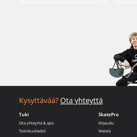
Kysyttävää?
Ota yhteyttä
Tuki
SkatePro
Ota yhteyttä & apu
Kirjaudu
Toimitustiedot
Meistä