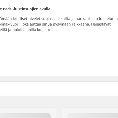
 Pads -luistinsuojien avulla
mään kriittiset nivelet suojassa iskuilta ja hankauksilta luistelun a
olmax-vuori, joka auttaa sinua pysymään raikkaana. Heijastavat
ä ja poluilla, joilla kuljeskelet.