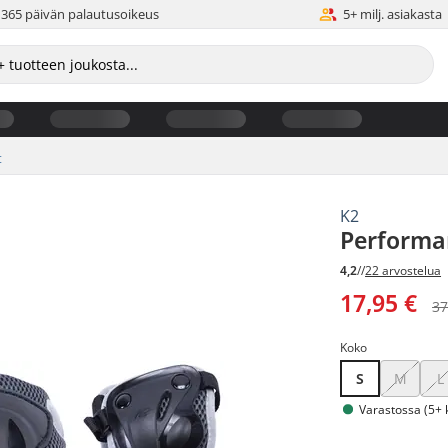
365 päivän palautusoikeus
5+ milj. asiakasta
t
K2
Performa
4,2
//
22 arvostelua
17,95 €
37
Koko
S
M
L
Varastossa (5+ 