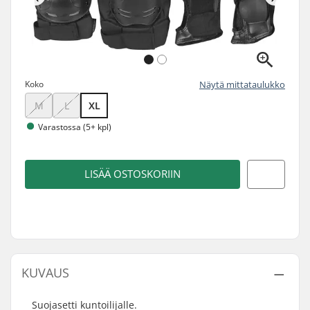
Koko
Näytä mittataulukko
M
L
XL
Varastossa (5+ kpl)
LISÄÄ OSTOSKORIIN
KUVAUS
Suojasetti kuntoilijalle.