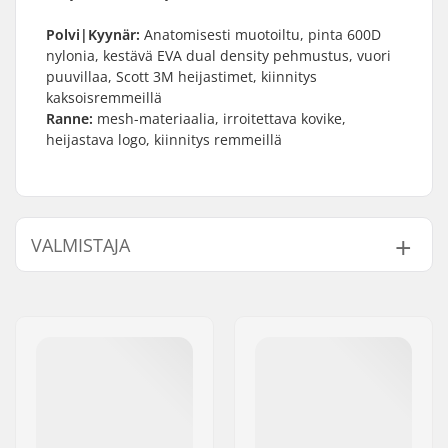
Polvi|Kyynär:
Anatomisesti muotoiltu, pinta 600D
nylonia, kestävä EVA dual density pehmustus, vuori
puuvillaa, Scott 3M heijastimet, kiinnitys
kaksoisremmeillä
Ranne:
mesh-materiaalia, irroitettava kovike,
heijastava logo, kiinnitys remmeillä
VALMISTAJA
Nimi:
Powerslide
Sportartikelvertriebs GmbH
Jakeluosoite:
Esbachgraben 1
Postinumero:
95463
Paikkakunta::
Bindlach
Maa:
Saksa