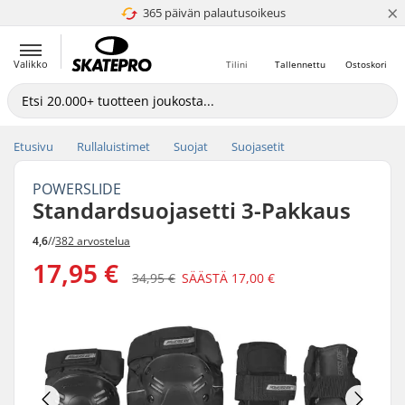
×
365 päivän palautusoikeus
4.8 / 5
Valikko
Tilini
Tallennettu
Ostoskori
Etusivu
Rullaluistimet
Suojat
Suojasetit
POWERSLIDE
Standardsuojasetti 3-Pakkaus
4,6
//
382 arvostelua
17,95 €
34,95 €
SÄÄSTÄ
17,00 €