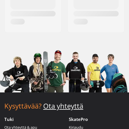
Kysyttävää?
Ota yhteyttä
Tuki
SkatePro
Ota yhteyttä & apu
Kirjaudu