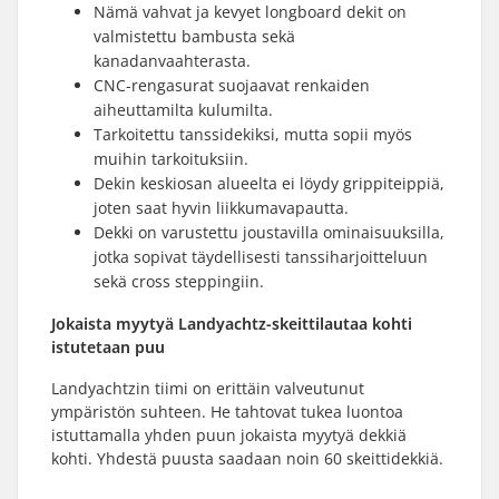
Nämä vahvat ja kevyet longboard dekit on
valmistettu bambusta sekä
kanadanvaahterasta.
CNC-rengasurat suojaavat renkaiden
aiheuttamilta kulumilta.
Tarkoitettu tanssidekiksi, mutta sopii myös
muihin tarkoituksiin.
Dekin keskiosan alueelta ei löydy grippiteippiä,
joten saat hyvin liikkumavapautta.
Dekki on varustettu joustavilla ominaisuuksilla,
jotka sopivat täydellisesti tanssiharjoitteluun
sekä cross steppingiin.
Jokaista myytyä Landyachtz-skeittilautaa kohti
istutetaan puu
Landyachtzin tiimi on erittäin valveutunut
ympäristön suhteen. He tahtovat tukea luontoa
istuttamalla yhden puun jokaista myytyä dekkiä
kohti. Yhdestä puusta saadaan noin 60 skeittidekkiä.