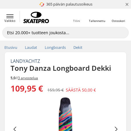
×
365 päivän palautusoikeus
4.8 / 5
Valikko
Tilini
Tallennettu
Ostoskori
Etusivu
Laudat
Longboards
Dekit
LANDYACHTZ
Tony Danza Longboard Dekki
5,0
//
3 arvostelua
109,95 €
159,95 €
SÄÄSTÄ
50,00 €