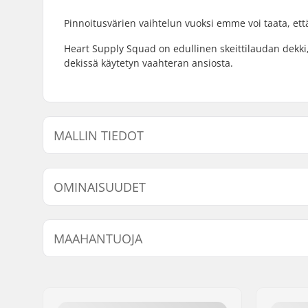
Pinnoitusvärien vaihtelun vuoksi emme voi taata, ett
Heart Supply Squad on edullinen skeittilaudan dekki
dekissä käytetyn vaahteran ansiosta.
MALLIN TIEDOT
Malli
Dekin leveys
Deki
OMINAISUUDET
7.75"
7.75" (19.7cm)
31.2
8"
8" (20.3cm)
31.6
Dekin materiaali:
Vaahtera, 
MAAHANTUOJA
Dekkivärit:
Vaihteleva
Kovera:
Medium
Nimi:
Centrano ApS
Jakeluosoite:
Omega 6
Postinumero:
8382