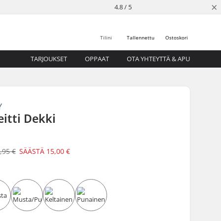
×
4.8 / 5
Tilini
Tallennettu
Ostoskori
TARJOUKSET
OPPAAT
OTA YHTEYTTÄ & APU
Y
itti Dekki
,95 €
SÄÄSTÄ
15,00 €