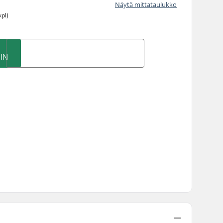
Näytä mittataulukko
kpl)
IN