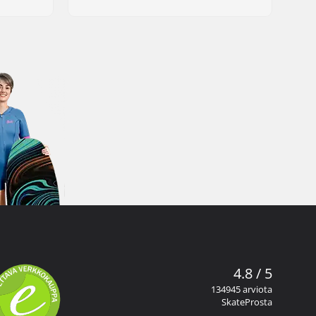
4.8 / 5
134945 arviota
SkateProsta