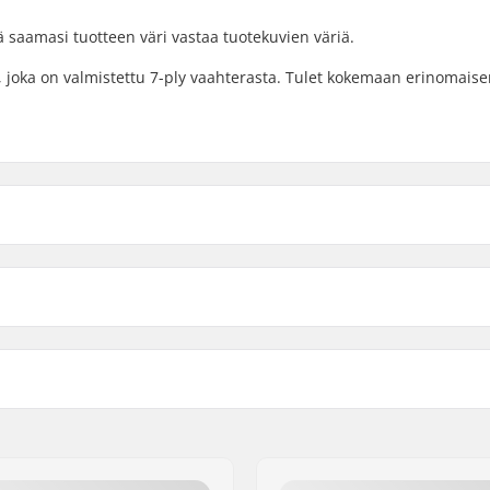
ä saamasi tuotteen väri vastaa tuotekuvien väriä.
, joka on valmistettu 7-ply vaahterasta. Tulet kokemaan erinomais
8.125"
8.125
n pituus
Akseliväli
8.25"
8.25"
" (79.2cm)
14" (35.6cm)
8.375"
8.375
" (80.3cm)
14.3" (36.3cm)
7-ply
Dekin ominaisuudet:
 pintaväri
Grippi: