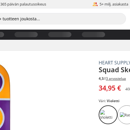
365 päivän palautusoikeus
5+ milj. asiakasta
HEART SUPPL
Squad Ske
4,3
//
3 arvostelua
34,95 €
49
Väri:
Violetti