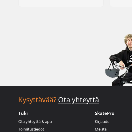
Kysyttävää?
Ota yhteyttä
Tuki
SkatePro
Ota yhteyttä & apu
Kirjaudu
Toimitustiedot
Meistä