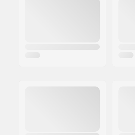
Paikkakunta::
Hinnerup
Maa:
Tanska