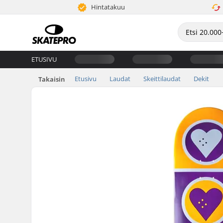
Hintatakuu
ETUSIVU
Etusivu
Laudat
Skeittilaudat
Dekit
Takaisin