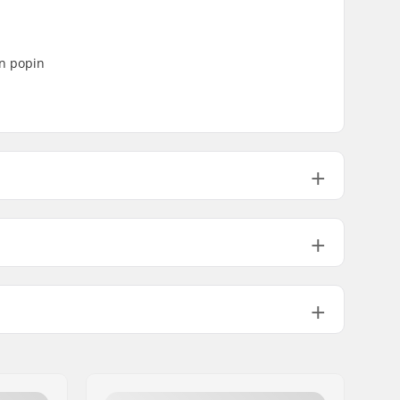
en popin
" (20.6cm)
32" (81.3cm)
14.5" (36.8cm)
 (21cm)
32" (81.3cm)
14.5" (36.8cm)
" (21.3cm)
32" (81.3cm)
14.5" (36.8cm)
Tupla kick-tail
Ei sisälly