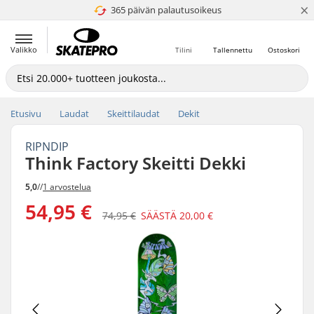
×
365 päivän palautusoikeus
4.8 / 5
Valikko
Tilini
Tallennettu
Ostoskori
Etusivu
Laudat
Skeittilaudat
Dekit
RIPNDIP
Think Factory Skeitti Dekki
5,0
//
1 arvostelua
54,95 €
74,95 €
SÄÄSTÄ
20,00 €