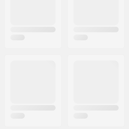
Dekin ominaisuudet:
Tupla kick-tail
Maa:
Tanska
Grippi:
Ei sisälly