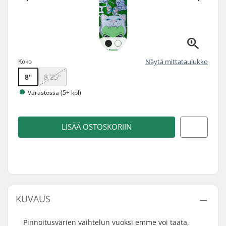
Koko
Näytä mittataulukko
8"
8.25"
Varastossa (5+ kpl)
LISÄÄ OSTOSKORIIN
KUVAUS
Pinnoitusvärien vaihtelun vuoksi emme voi taata,