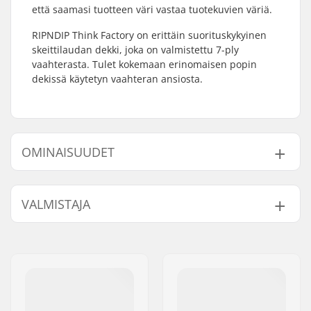
että saamasi tuotteen väri vastaa tuotekuvien väriä.
RIPNDIP Think Factory on erittäin suorituskykyinen
skeittilaudan dekki, joka on valmistettu 7-ply
vaahterasta. Tulet kokemaan erinomaisen popin
dekissä käytetyn vaahteran ansiosta.
OMINAISUUDET
Dekin leveys:
8" (20.3cm)
VALMISTAJA
Dekin pituus:
31.75" (80.6cm)
Akseliväli:
14.25" (36.2cm)
Nimi:
Emporium A/S
Dekin materiaali:
Vaahtera, 7-ply
Jakeluosoite:
Rolighedsvej 20, 1958
Dekkivärit:
Vaihteleva pintaväri
,
Frederiksberg C
Samana säilyvät värit
Postinumero:
1958
Kovera:
Medium
Paikkakunta::
Copenhagen