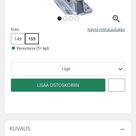
Koko
Näytä mittataulukko
149
159
Varastossa (5+ kpl)
1
kpl
LISÄÄ OSTOSKORIIN
KUVAUS