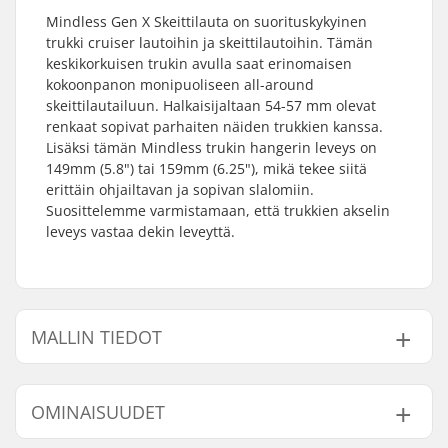
Mindless Gen X Skeittilauta on suorituskykyinen
trukki cruiser lautoihin ja skeittilautoihin. Tämän
keskikorkuisen trukin avulla saat erinomaisen
kokoonpanon monipuoliseen all-around
skeittilautailuun. Halkaisijaltaan 54-57 mm olevat
renkaat sopivat parhaiten näiden trukkien kanssa.
Lisäksi tämän Mindless trukin hangerin leveys on
149mm (5.8") tai 159mm (6.25"), mikä tekee siitä
erittäin ohjailtavan ja sopivan slalomiin.
Suosittelemme varmistamaan, että trukkien akselin
leveys vastaa dekin leveyttä.
MALLIN TIEDOT
Malli
Paino
Hangerin leveys
Dekin leveys
Akselin
OMINAISUUDET
149
395g
149mm (5.8")
8.25 - 8.75"
8.5"