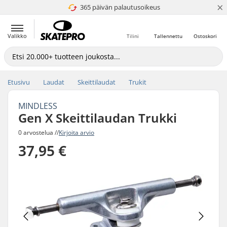
×
365 päivän palautusoikeus
4.8 / 5
Valikko
Tilini
Tallennettu
Ostoskori
Etusivu
Laudat
Skeittilaudat
Trukit
MINDLESS
Gen X Skeittilaudan Trukki
0 arvostelua //
Kirjoita arvio
37,95 €