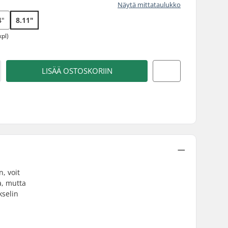
Näytä mittataulukko
4"
8.11"
kpl)
LISÄÄ OSTOSKORIIN
n, voit
a, mutta
kselin