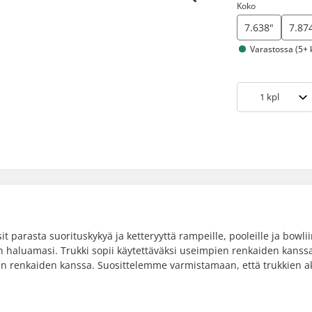
Koko
7.638"
7.87
Varastossa (5+ 
1
kpl
it parasta suorituskykyä ja ketteryyttä rampeille, pooleille ja bowlii
ken haluamasi. Trukki sopii käytettäväksi useimpien renkaiden kanss
vien renkaiden kanssa. Suosittelemme varmistamaan, että trukkien a