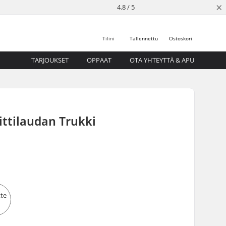
×
4.8 / 5
Tilini
Tallennettu
Ostoskori
TARJOUKSET
OPPAAT
OTA YHTEYTTÄ & APU
ttilaudan Trukki