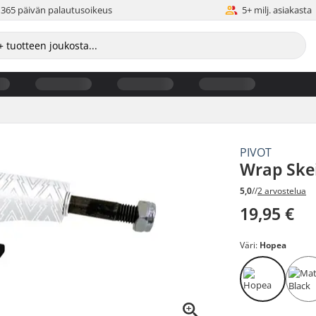
365 päivän palautusoikeus
5+ milj. asiakasta
PIVOT
Wrap Skei
5,0
//
2 arvostelua
19,95 €
Väri:
Hopea