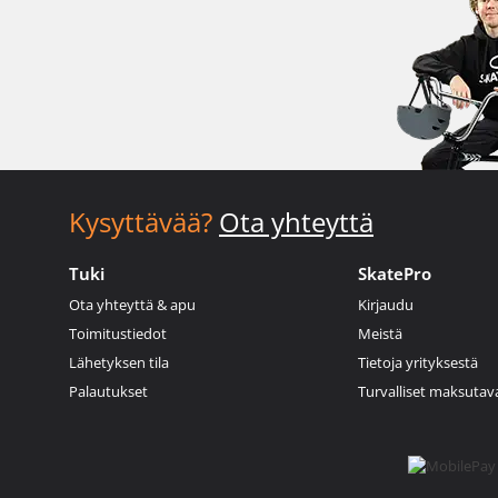
Kysyttävää?
Ota yhteyttä
Tuki
SkatePro
Ota yhteyttä & apu
Kirjaudu
Toimitustiedot
Meistä
Lähetyksen tila
Tietoja yrityksestä
Palautukset
Turvalliset maksutav