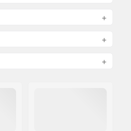
mm (5.25")
90A
7.75 - 8.00"
mm (5.5")
92A
8.00 - 8.50"
Kromiteräs
7.638", 7.874", 8.11"
mm):
55