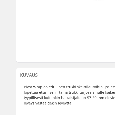
KUVAUS
Pivot Wrap on edullinen trukki skeittilautoihin. Jos ets
lopettaa etsimisen - tämä trukki tarjoaa sinulle kai
tyypillisesti kuitenkin halkaisijaltaan 57-60 mm ole
leveys vastaa dekin leveyttä.