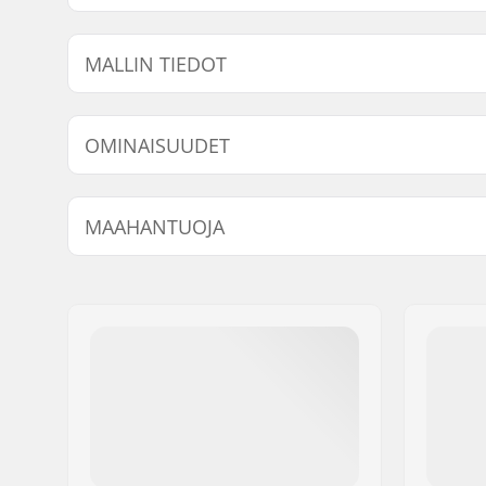
MALLIN TIEDOT
Malli
Hangerin leveys
OMINAISUUDET
7.638"
127mm (5")
Kpl per paketti:
1
MAAHANTUOJA
Trukkityyppi:
Normaali 
hangeri
Nimi:
Centrano ApS
Asennuspultit:
Ei sisälly
Jakeluosoite:
Omega 6
Postinumero:
8382
Paikkakunta::
Hinnerup
Maa:
Tanska