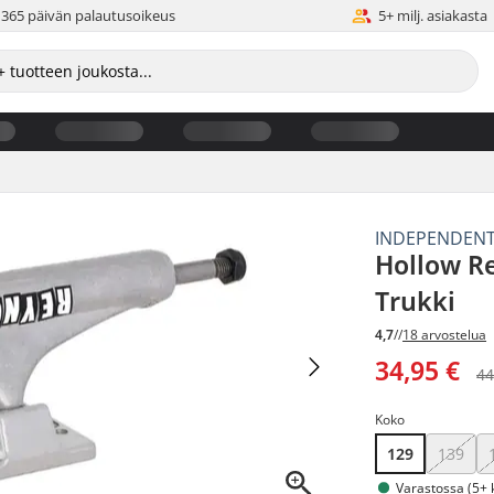
365 päivän palautusoikeus
5+ milj. asiakasta
INDEPENDEN
Hollow Re
Trukki
4,7
//
18 arvostelua
34,95 €
44
Koko
129
139
Varastossa (5+ 