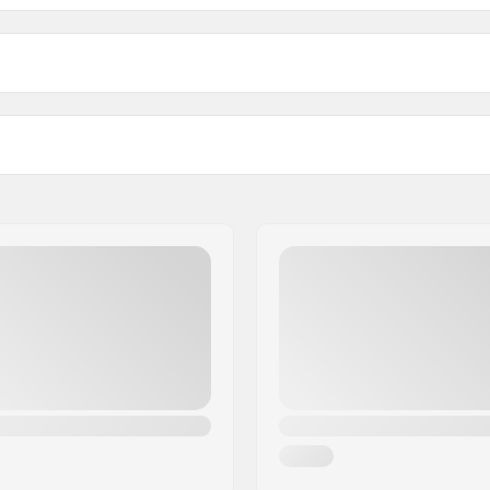
129
342g
kin leveys
Akselin leveys
159
372g
Trukkikumi:
kingpin, Normaali hangeri
Materiaali:
Trukin profiilin korkeus (