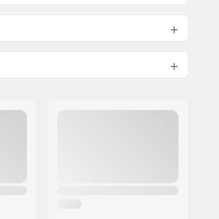
129mm (5")
7.35 - 7.85"
7.6"
159mm (6.25")
8.60 - 9.00"
8.75"
90A
Kromiteräs, Alumiini
mm):
52