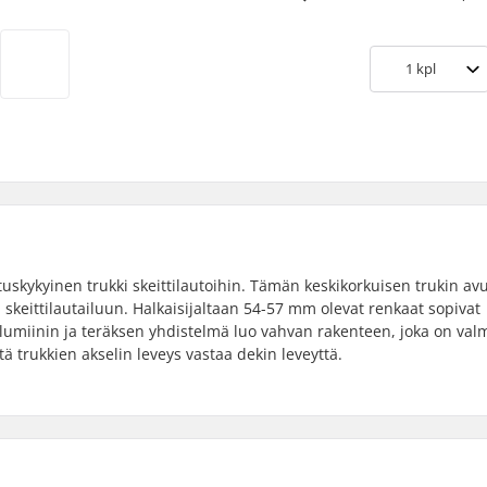
1
kpl
uskykyinen trukki skeittilautoihin. Tämän keskikorkuisen trukin avu
eittilautailuun. Halkaisijaltaan 54-57 mm olevat renkaat sopivat
lumiinin ja teräksen yhdistelmä luo vahvan rakenteen, joka on val
 trukkien akselin leveys vastaa dekin leveyttä.