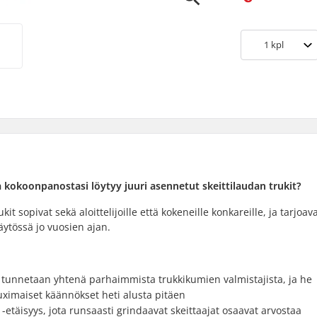
1
kpl
kokoonpanostasi löytyy juuri asennetut skeittilaudan trukit?
 sopivat sekä aloittelijoille että kokeneille konkareille, ja tarjoav
käytössä jo vuosien ajan.
x tunnetaan yhtenä parhaimmista trukkikumien valmistajista, ja he
Kruximaiset käännökset heti alusta pitäen
-etäisyys, jota runsaasti grindaavat skeittaajat osaavat arvostaa