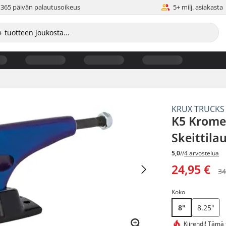
365 päivän palautusoikeus
5+ milj. asiakasta
KRUX TRUCKS
K5 Krome
Skeittila
5,0
//
4 arvostelua
24,95 €
34
Koko
8"
8.25"
Kiirehdi! Tämä