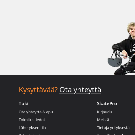
Kysyttävää?
Ota yhteyttä
Tuki
SkatePro
Ota yhteyttä & apu
Kirjaudu
Toimitustiedot
Meistä
Lähetyksen tila
Tietoja yrityksestä