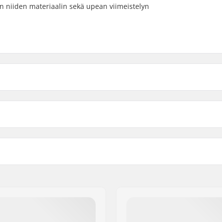
on niiden materiaalin sekä upean viimeistelyn
8"
339g
kin leveys
Akselin leveys
8.25"
346g
Trukkikumi:
kingpini, Normaali
Materiaali:
Trukin profiilin korkeus (