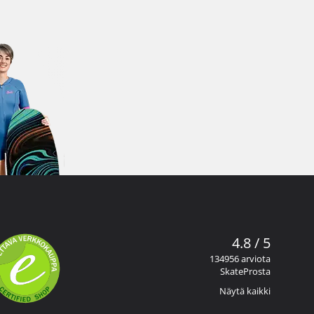
4.8 / 5
134956 arviota
SkateProsta
Näytä kaikki