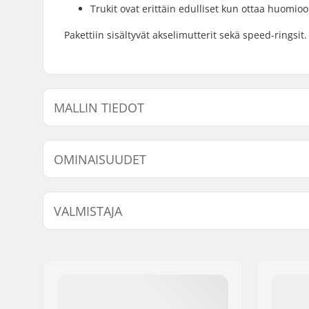
Trukit ovat erittäin edulliset kun ottaa huomio
Pakettiin sisältyvät akselimutterit sekä speed-ringsit.
MALLIN TIEDOT
Malli
Paino
Hangerin leveys
De
OMINAISUUDET
Kpl per paketti:
1
VALMISTAJA
Trukkityyppi:
Normaali 
hangeri
Nimi:
Centrano
Asennuspultit:
Ei sisälly
Jakeluosoite:
Omega 6
Postinumero:
8382
Paikkakunta::
Hinnerup