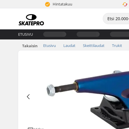
Hintatakuu
ETUSIVU
Etusivu
Laudat
Skeittilaudat
Trukit
Takaisin