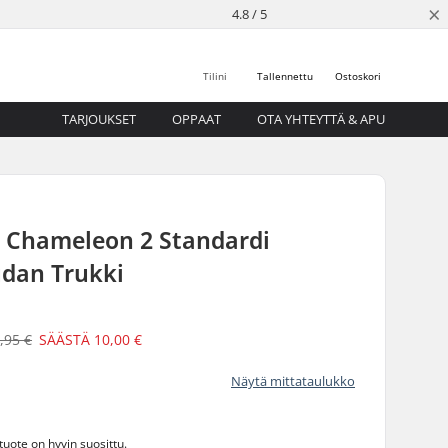
×
4.8 / 5
Tilini
Tallennettu
Ostoskori
TARJOUKSET
OPPAAT
OTA YHTEYTTÄ & APU
 Chameleon 2 Standardi
udan Trukki
,95 €
SÄÄSTÄ
10,00 €
Näytä mittataulukko
 tuote on
hyvin suosittu.