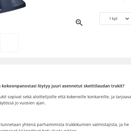
1
kpl
kokoonpanostasi löytyy juuri asennetut skeittilaudan trukit?
 sopivat sekä aloittelijoille että kokeneille konkareille, ja tarjoav
käytössä jo vuosien ajan.
x tunnetaan yhtenä parhaimmista trukkikumien valmistajista, ja he
Kruximaiset käännökset heti alusta pitäen