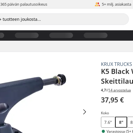
365 päivän palautusoikeus
5+ milj. asiakasta
KRUX TRUCKS
K5 Black
Skeittila
4,7
//
14 arvostelua
37,95 €
Koko
7.6"
8"
8
Varastossa (5+ 