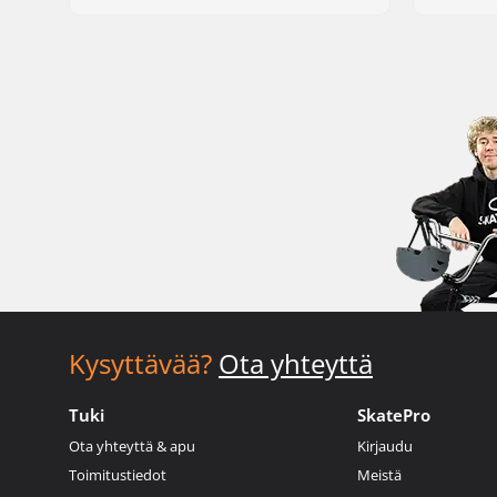
Kysyttävää?
Ota yhteyttä
Tuki
SkatePro
Ota yhteyttä & apu
Kirjaudu
Toimitustiedot
Meistä