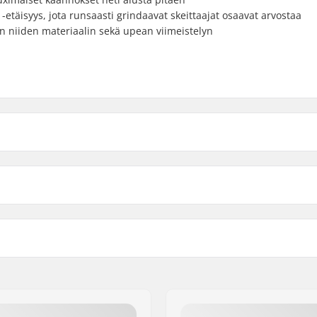
-etäisyys, jota runsaasti grindaavat skeittaajat osaavat arvostaa
on niiden materiaalin sekä upean viimeistelyn
8"
355g
kin leveys
Akselin leveys
8.25"
358g
25 - 8.00"
7.6"
8.5"
359g
Trukkikumi:
kingpini, Normaali
Materiaali:
Trukin profiilin korkeus (