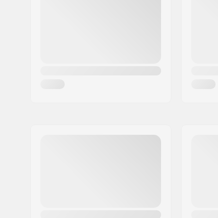
Paikkakunta::
Hinnerup
Maa:
Tanska