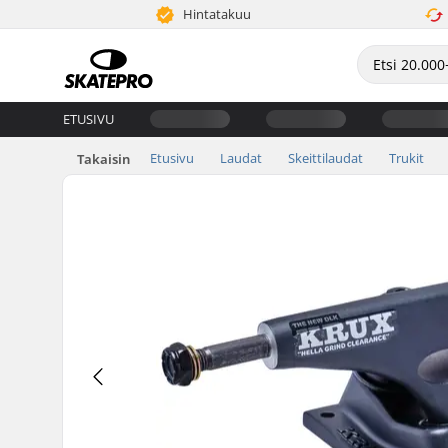
Hintatakuu
ETUSIVU
Etusivu
Laudat
Skeittilaudat
Trukit
Takaisin