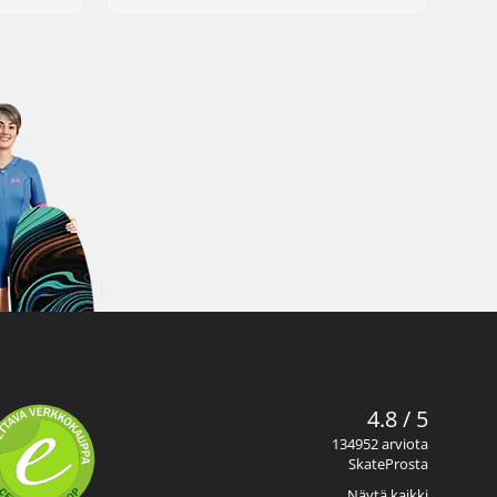
4.8 / 5
134952 arviota
SkateProsta
Näytä kaikki