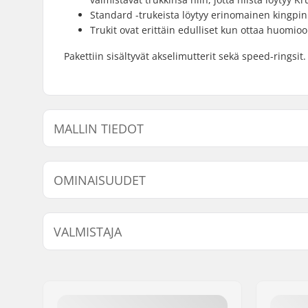
Standard -trukeista löytyy erinomainen kingpin 
Trukit ovat erittäin edulliset kun ottaa huomio
Pakettiin sisältyvät akselimutterit sekä speed-ringsit.
MALLIN TIEDOT
Malli
Paino
Hangerin leveys
De
OMINAISUUDET
7.6"
346g
127mm (5")
7.
Kpl per paketti:
1
VALMISTAJA
Trukkityyppi:
Normaali 
hangeri
Nimi:
Centrano
Asennuspultit:
Ei sisälly
Jakeluosoite:
Omega 6
Postinumero:
8382