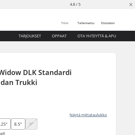
×
4.8 / 5
Tilini
Tallennettu
Ostoskori
TARJOUKSET
OPPAAT
OTA YHTEYTTÄ & APU
 Widow DLK Standardi
udan Trukki
Näytä mittataulukko
.25"
8.5"
9"
kpl)