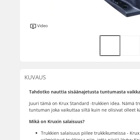
Video
KUVAUS
Tahdotko nauttia sisäänajetusta tuntumasta vaikka 
Juuri tämä on Krux Standard -trukkien idea. Nämä trukit
tuntuman joka vaikuttaa siltä kuin ne olisivat olleet 
Mikä on Kruxin salaisuus?
Trukkien salaisuus piilee trukkikumeissa - Kru
valmistavat trukkinsa niin, jotta niistä löytyy 