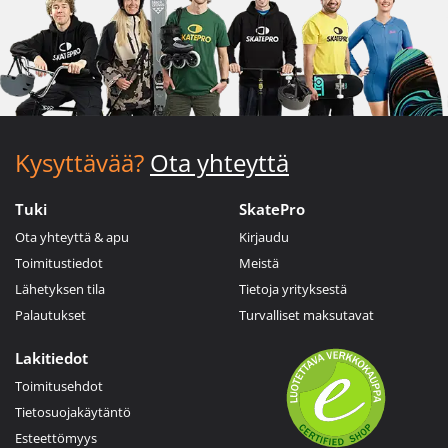
Kysyttävää?
Ota yhteyttä
Tuki
SkatePro
Ota yhteyttä & apu
Kirjaudu
Toimitustiedot
Meistä
Lähetyksen tila
Tietoja yrityksestä
Palautukset
Turvalliset maksutavat
Lakitiedot
Toimitusehdot
Tietosuojakäytäntö
Esteettömyys