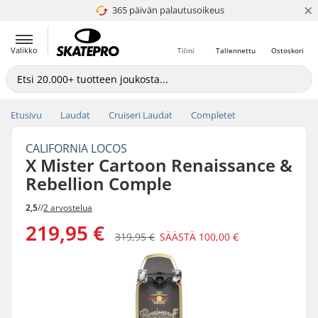
×
365 päivän palautusoikeus
4.8 / 5
Valikko
Tilini
Tallennettu
Ostoskori
Etusivu
Laudat
Cruiseri Laudat
Completet
CALIFORNIA LOCOS
X Mister Cartoon Renaissance &
Rebellion Comple
2,5
//
2 arvostelua
219,95 €
319,95 €
SÄÄSTÄ
100,00 €