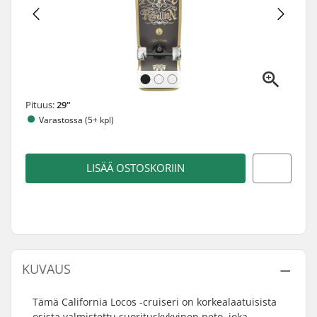
Pituus:
29"
Varastossa (5+ kpl)
LISÄÄ OSTOSKORIIN
KUVAUS
Tämä California Locos -cruiseri on korkealaatuisista
osista valmistettu suorituskykyinen peto, joka