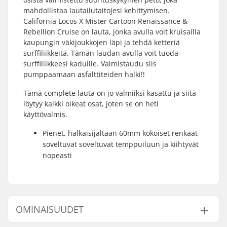
mahdollistaa lautailutaitojesi kehittymisen.
California Locos X Mister Cartoon Renaissance &
Rebellion Cruise on lauta, jonka avulla voit kruisailla
kaupungin väkijoukkojen läpi ja tehdä ketteriä
surffiliikkeitä. Tämän laudan avulla voit tuoda
surffiliikkeesi kaduille. Valmistaudu siis
pumppaamaan asfalttiteiden halki!!
Tämä complete lauta on jo valmiiksi kasattu ja siitä
löytyy kaikki oikeat osat, joten se on heti
käyttövalmis.
Pienet, halkaisijaltaan 60mm kokoiset renkaat
soveltuvat soveltuvat temppuiluun ja kiihtyvät
nopeasti
OMINAISUUDET