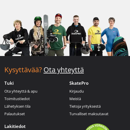
Kysyttävää?
Ota yhteyttä
Tuki
SkatePro
Ota yhteyttä & apu
Kirjaudu
Toimitustiedot
Meistä
Lähetyksen tila
Tietoja yrityksestä
Palautukset
Turvalliset maksutavat
Lakitiedot