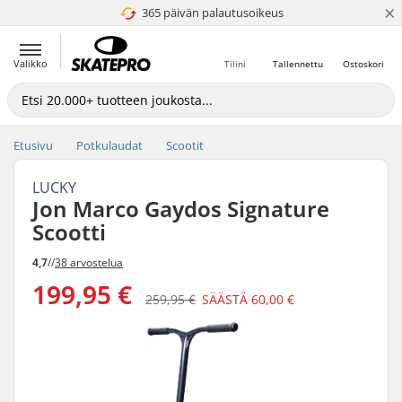
×
365 päivän palautusoikeus
4.8 / 5
Valikko
Tilini
Tallennettu
Ostoskori
Etusivu
Potkulaudat
Scootit
LUCKY
Jon Marco Gaydos Signature
Scootti
4,7
//
38 arvostelua
199,95 €
259,95 €
SÄÄSTÄ
60,00 €