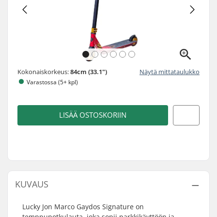
Kokonaiskorkeus:
84cm (33.1")
Näytä mittataulukko
Varastossa (5+ kpl)
LISÄÄ OSTOSKORIIN
KUVAUS
Lucky Jon Marco Gaydos Signature on
temppupotkulauta, joka sopii parkkikäyttöön ja