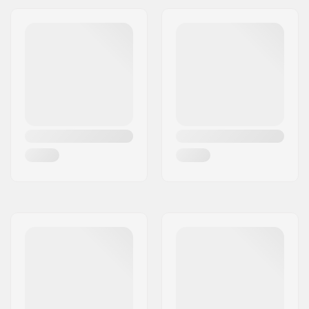
Headtuben kulma:
82.5°
Concave:
Kyllä
Forkin malli:
One-piece
Tangon muoto:
Y-Muotoinen
Tangon materiaali:
Aluminium 6061
Tangon
35mm (Oversized)
ulkohalkaisija:
Tangon sisähalkaisija:
28mm
Backsweep:
2°
Renkaan profiili:
Pyöreä
Renkaan kovuus:
86A
Renkaan keskiön
24mm
leveys:
Coren materiaali:
Alumiini
Keskiön malli:
Hollow
Akselin halkaisija:
8mm