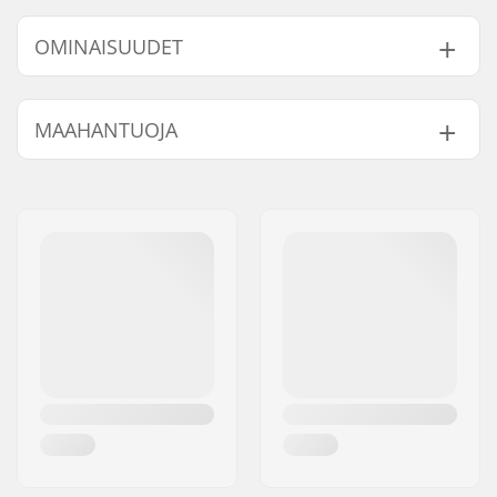
OMINAISUUDET
Kokonaiskorkeus:
84cm (33.1")
MAAHANTUOJA
Compression
IHC
järjestelmä:
Nimi:
Centrano ApS
Renkaan halkaisija:
110mm
Jakeluosoite:
Omega 6
Paino:
3100g
Postinumero:
8382
Tangon korkeus:
610mm (24")
Paikkakunta::
Hinnerup
Tangon leveys:
584mm (23")
Maa:
Tanska
Headsetin tyyppi:
Integroitu 1 1/8"
Forkin tyyppi:
Kierteetön
Materiaali:
6000 Series alumiini
Dekin malli:
One-piece
Dekin pituus:
49.5cm (19.5")
Dekin leveys:
11.4cm (4.5")
Dropout Muoto:
Peg-cut