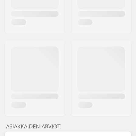
Laakeriluokitus:
Ei ilmoitettu
Jarrutyyppi:
Flex Fender
Kokoaminen:
Osittain koottu
Suositusikä:
12 vuotta
Taitotaso:
Keskitaso, Kokenut
Riding Style:
Park
ASIAKKAIDEN ARVIOT