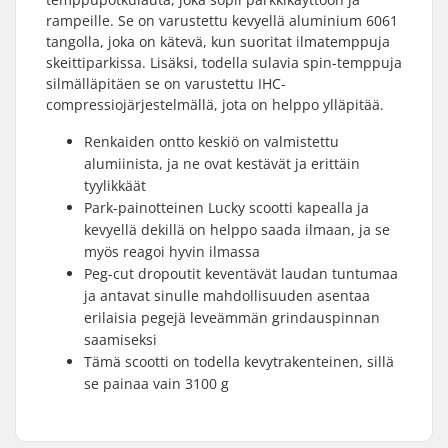
rampeille. Se on varustettu kevyellä aluminium 6061
tangolla, joka on kätevä, kun suoritat ilmatemppuja
skeittiparkissa. Lisäksi, todella sulavia spin-temppuja
silmälläpitäen se on varustettu IHC-
compressiojärjestelmällä, jota on helppo ylläpitää.
Renkaiden ontto keskiö on valmistettu
alumiinista, ja ne ovat kestävät ja erittäin
tyylikkäät
Park-painotteinen Lucky scootti kapealla ja
kevyellä dekillä on helppo saada ilmaan, ja se
myös reagoi hyvin ilmassa
Peg-cut dropoutit keventävät laudan tuntumaa
ja antavat sinulle mahdollisuuden asentaa
erilaisia pegejä leveämmän grindauspinnan
saamiseksi
Tämä scootti on todella kevytrakenteinen, sillä
se painaa vain 3100 g