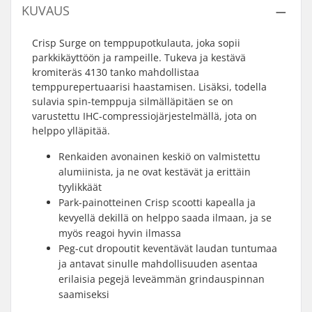
KUVAUS
Crisp Surge on temppupotkulauta, joka sopii
parkkikäyttöön ja rampeille. Tukeva ja kestävä
kromiteräs 4130 tanko mahdollistaa
temppurepertuaarisi haastamisen. Lisäksi, todella
sulavia spin-temppuja silmälläpitäen se on
varustettu IHC-compressiojärjestelmällä, jota on
helppo ylläpitää.
Renkaiden avonainen keskiö on valmistettu
alumiinista, ja ne ovat kestävät ja erittäin
tyylikkäät
Park-painotteinen Crisp scootti kapealla ja
kevyellä dekillä on helppo saada ilmaan, ja se
myös reagoi hyvin ilmassa
Peg-cut dropoutit keventävät laudan tuntumaa
ja antavat sinulle mahdollisuuden asentaa
erilaisia pegejä leveämmän grindauspinnan
saamiseksi