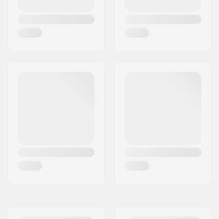
Dekin pituus:
48cm (19")
Dekin leveys:
11.4cm (4.5")
Dropout Muoto:
Peg-cut
Concave:
Kyllä
Forkin malli:
Kaksiosainen
Tangon muoto:
T-Muotoinen
Tangon materiaali:
Kromiteräs 4130
Tangon
32mm (Standardi)
ulkohalkaisija:
Tangon sisähalkaisija:
28mm
Backsweep:
Ei
Renkaan profiili:
Pyöreä
Renkaan keskiön
24mm
leveys:
Coren materiaali:
Alumiini
Keskiön malli:
Spoked