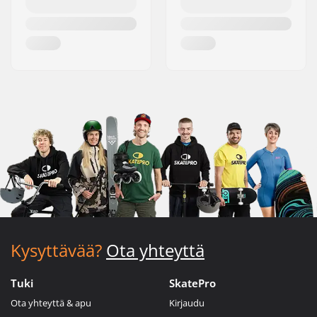
Kysyttävää?
Ota yhteyttä
Tuki
SkatePro
Ota yhteyttä & apu
Kirjaudu