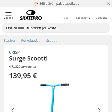
×
365 päivän palautusoikeus
4.8 / 5
Valikko
Tilini
Tallennettu
Ostoskori
Etusivu
Potkulaudat
Scootit
CRISP
Surge Scootti
4,7
//
222 arvostelua
139,95 €