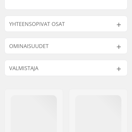
YHTEENSOPIVAT OSAT
Etsi yhteensopivia tuotteita Crisp Surge Scootti:
OMINAISUUDET
Kokonaiskorkeus:
81cm (31.9")
Yhteensopivat osat
VALMISTAJA
Compression
IHC
järjestelmä:
Nimi:
Centrano
Renkaan halkaisija:
110mm
Jakeluosoite:
Omega 6
Paino:
3700g
Postinumero:
8382
Tangon korkeus:
560mm (22")
Paikkakunta::
Hinnerup
Tangon leveys:
510mm (20.1")
Maa:
Tanska
Headsetin tyyppi:
Semi-Integrated
Forkin tyyppi:
Kierteetön
Dekin malli:
One-piece