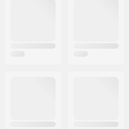
Akselin halkaisija:
8mm
Laakeriluokitus:
Ei ilmoitettu
Jarrutyyppi:
Flex Fender
Kokoaminen:
Osittain koottu
Headtuben pituus:
90mm
Suositusikä:
12 vuotta
Taitotaso:
Keskitaso
Riding Style:
Park