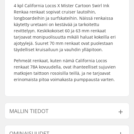
4 kpl California Locos X Mister Cartoon Swirl Ink
Renkaa renkaat sopivat cruiser lautoihin,
longboardeihin ja surfskateihin. Näissä renkaissa
käytetty uretaani on kestävää ja tarkoitettu
revittelyyn. Keskikokoiset 60 ja 63 mm renkaat
tarjoavat monipuolisuutta mikäli haluat kokeilla eri
ajotyylejä. Suuret 70 mm renkaat ovat puolestaan
täydelliset kruisailuun ja vauhdin ylläpitoon.
Pehmeät renkaat, kuten nämä California Locos
renkaat 78A kovuudella, ovat ihanteelliset sujuvien
matkojen taittoon rosoisilla teillä, ja ne tarjoavat
erinomaista pitoa voimakasta pumppausta varten.
MALLIN TIEDOT
Malli
Renkaan leveys
OMINAISUUDET