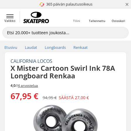
×
365 päivän palautusoikeus
4.8 / 5
Valikko
Tilini
Tallennettu
Ostoskori
Etusivu
Laudat
Longboards
Renkaat
CALIFORNIA LOCOS
X Mister Cartoon Swirl Ink 78A
Longboard Renkaa
4,0
//
4 arvostelua
67,95 €
94,95 €
SÄÄSTÄ
27,00 €