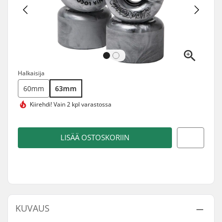
Halkaisija
60mm
63mm
Kiirehdi!
Vain 2 kpl varastossa
LISÄÄ OSTOSKORIIN
KUVAUS