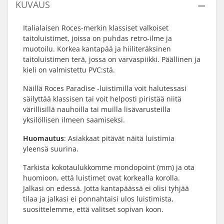
KUVAUS
Italialaisen Roces-merkin klassiset valkoiset
taitoluistimet, joissa on puhdas retro-ilme ja
muotoilu. Korkea kantapää ja hiiliteräksinen
taitoluistimen terä, jossa on varvaspiikki. Päällinen ja
kieli on valmistettu PVC:stä.
Näillä Roces Paradise -luistimilla voit halutessasi
säilyttää klassisen tai voit helposti piristää niitä
värillisillä nauhoilla tai muilla lisävarusteilla
yksilöllisen ilmeen saamiseksi.
Huomautus
: Asiakkaat pitävät näitä luistimia
yleensä suurina.
Tarkista kokotaulukkomme mondopoint (mm) ja ota
huomioon, että luistimet ovat korkealla korolla.
Jalkasi on edessä. Jotta kantapäässä ei olisi tyhjää
tilaa ja jalkasi ei ponnahtaisi ulos luistimista,
suosittelemme, että valitset sopivan koon.