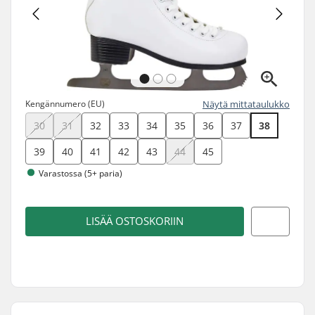
Kengännumero (EU)
Näytä mittataulukko
30
31
32
33
34
35
36
37
38
39
40
41
42
43
44
45
Varastossa (5+ paria)
LISÄÄ OSTOSKORIIN