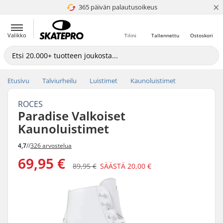
×
365 päivän palautusoikeus
4.8 / 5
Valikko
Tilini
Tallennettu
Ostoskori
Etusivu
Talviurheilu
Luistimet
Kaunoluistimet
ROCES
Paradise Valkoiset
Kaunoluistimet
4,7
//
326 arvostelua
69,95 €
89,95 €
SÄÄSTÄ
20,00 €