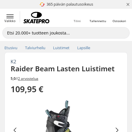
×
365 päivän palautusoikeus
4.8 / 5
Valikko
Tilini
Tallennettu
Ostoskori
Etusivu
Talviurheilu
Luistimet
Lapsille
K2
Raider Beam Lasten Luistimet
5,0
//
2 arvostelua
109,95 €