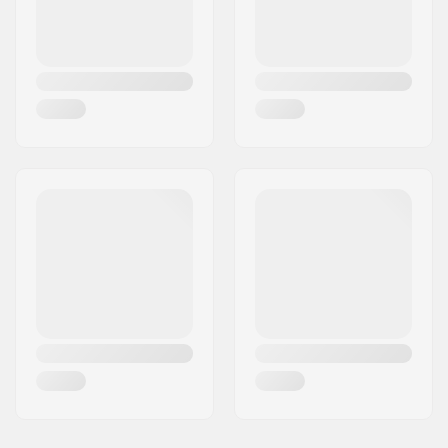
Luistimen teroitus:
Esiteroitettu
Kärkipiikit:
Ei