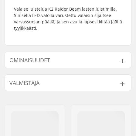
Valaise luistelua K2 Raider Beam lasten luistimilla.
Sinisellä LED-valolla varustettu valaisin sijaitsee
varvassuojan päällä, ja sen avulla lapsesi kiitää jäällä
tyylikkäästi.
OMINAISUUDET
Kokosäädettävät
Kyllä
VALMISTAJA
rullaluistimet:
Monon tyyppi:
Pehmeä
Nimi:
EOC Europe GmbH
Sisäkengän
Vedenpitävä
Jakeluosoite:
Seeshaupter Str. 62
ominaisuudet:
Postinumero:
82377
Sisäkengän
Thinsulate
Paikkakunta::
Penzberg, Deutschlan
materiaali:
Maa:
Saksa
Terän materiaali:
Ruostumaton teräs