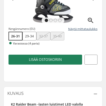
Kengännumero (EU)
Näytä mittataulukko
26-31
29-34
32-37
35-40
Varastossa (4 paria)
LISÄÄ OSTOSKORIIN
KUVAUS
K2 Raider Beam -lasten luistimet LED valolla