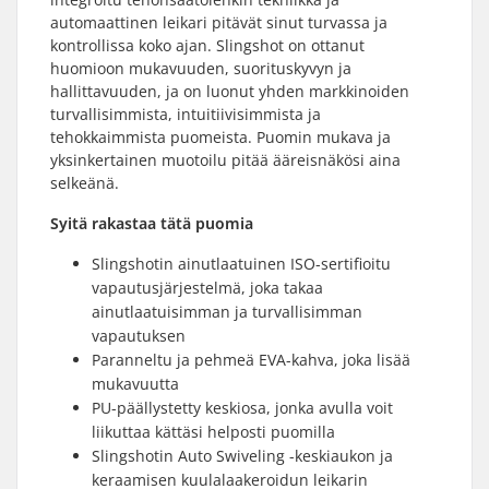
automaattinen leikari pitävät sinut turvassa ja
kontrollissa koko ajan. Slingshot on ottanut
huomioon mukavuuden, suorituskyvyn ja
hallittavuuden, ja on luonut yhden markkinoiden
turvallisimmista, intuitiivisimmista ja
tehokkaimmista puomeista. Puomin mukava ja
yksinkertainen muotoilu pitää ääreisnäkösi aina
selkeänä.
Syitä rakastaa tätä puomia
Slingshotin ainutlaatuinen ISO-sertifioitu
vapautusjärjestelmä, joka takaa
ainutlaatuisimman ja turvallisimman
vapautuksen
Paranneltu ja pehmeä EVA-kahva, joka lisää
mukavuutta
PU-päällystetty keskiosa, jonka avulla voit
liikuttaa kättäsi helposti puomilla
Slingshotin Auto Swiveling -keskiaukon ja
keraamisen kuulalaakeroidun leikarin