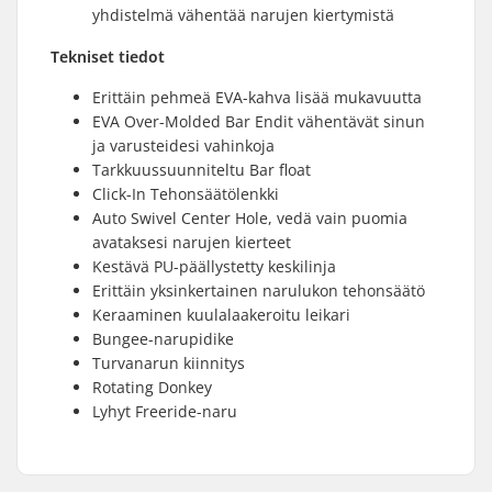
yhdistelmä vähentää narujen kiertymistä
Tekniset tiedot
Erittäin pehmeä EVA-kahva lisää mukavuutta
EVA Over-Molded Bar Endit vähentävät sinun
ja varusteidesi vahinkoja
Tarkkuussuunniteltu Bar float
Click-In Tehonsäätölenkki
Auto Swivel Center Hole, vedä vain puomia
avataksesi narujen kierteet
Kestävä PU-päällystetty keskilinja
Erittäin yksinkertainen narulukon tehonsäätö
Keraaminen kuulalaakeroitu leikari
Bungee-narupidike
Turvanarun kiinnitys
Rotating Donkey
Lyhyt Freeride-naru