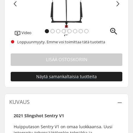
Video
Loppuunmyyty. Emme voi toimittaa tätä tuotetta
LISÄÄ OSTOSKORIIN
Näytä samankaltaisia tuotteita
KUVAUS
2021 Slingshot Sentry V1
Huipputason Sentry V1 on omaa luokkaansa. Uusi
integroitu tehonsäätölenkin tekniikka ja