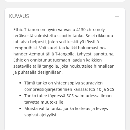
KUVAUS
Ethic Trianon on hyvin vahvasta 4130 chromoly-
teräksestä valmistettu scootin tanko. Se ei rikkoudu
tai taivu helposti, joten voit keskittyä täysillä
temppuihisi. Voit suorittaa kaikki haluamasi no-
hander -temput tällä T-tangolla. Lyhyesti sanottuna,
Ethic on onnistunut tuomaan laadun kaikkien
saataville tällä tangolla, joka houkuttelee hinnallaan
ja puhtaalla designillaan.
Tämä tanko on yhteensopiva seuraavien
compressiojärjestelmien kanssa: ICS-10 ja SCS
Tanko tulee täydessä SCS-valmiudessa ilman
tarvetta muutoksille
Muista valita tanko, jonka korkeus ja leveys
sopivat ajotyylisi