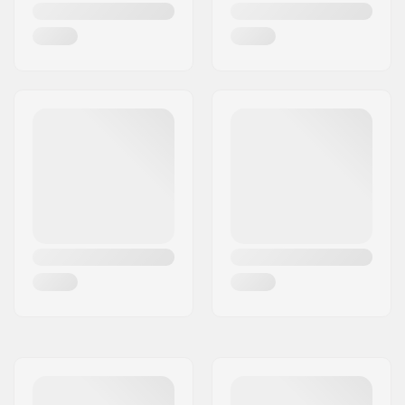
SCS adapteri sisältyy:
Kyllä
Tangon muoto:
T-Muotoinen
Compression sisältyy:
ICS-10 (vain
käpymutteri)