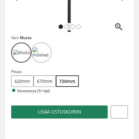
Väri:
Musta
Pituus
620mm
670mm
720mm
Varastossa (5+ kpl)
LISÄÄ OSTOSKORIIN