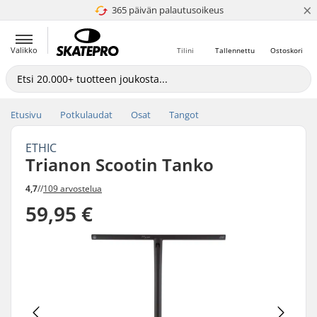
×
365 päivän palautusoikeus
4.8 / 5
Valikko
Tilini
Tallennettu
Ostoskori
Etusivu
Potkulaudat
Osat
Tangot
ETHIC
Trianon Scootin Tanko
4,7
//
109 arvostelua
59,95 €