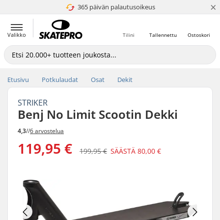
×
365 päivän palautusoikeus
4.8 / 5
Valikko
Tilini
Tallennettu
Ostoskori
Etusivu
Potkulaudat
Osat
Dekit
STRIKER
Benj No Limit Scootin Dekki
4,3
//
6 arvostelua
119,95 €
199,95 €
SÄÄSTÄ
80,00 €