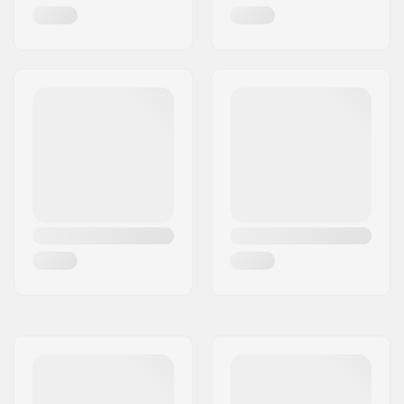
Headtuben kulma:
83°
Headtuben pituus:
110mm
Headsetin tyyppi:
Integroitu 1 1/8"
Dekin holkit:
Sisältyy
Jarrutyyppi:
Flex Fender
Jarru/Fender:
Sisältyy
Akseli:
Sisältyy
Akselin halkaisija:
8mm
Grippi:
Ei sisälly