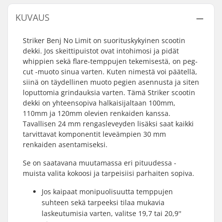
KUVAUS
Striker Benj No Limit on suorituskykyinen scootin
dekki. Jos skeittipuistot ovat intohimosi ja pidät
whippien sekä flare-temppujen tekemisestä, on peg-
cut -muoto sinua varten. Kuten nimestä voi päätellä,
siinä on täydellinen muoto pegien asennusta ja siten
loputtomia grindauksia varten. Tämä Striker scootin
dekki on yhteensopiva halkaisijaltaan 100mm,
110mm ja 120mm olevien renkaiden kanssa.
Tavallisen 24 mm rengasleveyden lisäksi saat kaikki
tarvittavat komponentit leveämpien 30 mm
renkaiden asentamiseksi.
Se on saatavana muutamassa eri pituudessa -
muista valita kokoosi ja tarpeisiisi parhaiten sopiva.
Jos kaipaat monipuolisuutta temppujen
suhteen sekä tarpeeksi tilaa mukavia
laskeutumisia varten, valitse 19,7 tai 20,9''