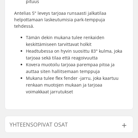
pituus
Antelias 5" leveys tarjoaa runsaasti jalkatilaa
helpottamaan laskeutumisia park-temppuja
tehdessä.
Tämän dekin mukana tulee renkaiden
keskittämiseen tarvittavat holkit
Headtubessa on hyvin suosittu 83° kulma, joka
tarjoaa sekä tilaa että reagoivuutta
Kovera muotoilu tarjoaa parempaa pitoa ja
auttaa siten hallitsemaan temppuja
Mukana tulee flex fender -jarru, joka kaartuu
renkaan muotojen mukaan ja tarjoaa
voimakkaat jarrutukset
YHTEENSOPIVAT OSAT